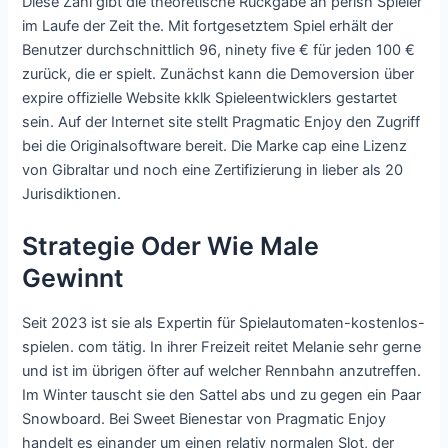
Diese Zahl gibt die theoretische Rückgabe an perish Spieler
im Laufe der Zeit the. Mit fortgesetztem Spiel erhält der
Benutzer durchschnittlich 96, ninety five € für jeden 100 €
zurück, die er spielt. Zunächst kann die Demoversion über
expire offizielle Website kklk Spieleentwicklers gestartet
sein. Auf der Internet site stellt Pragmatic Enjoy den Zugriff
bei die Originalsoftware bereit. Die Marke cap eine Lizenz
von Gibraltar und noch eine Zertifizierung in lieber als 20
Jurisdiktionen.
Strategie Oder Wie Male
Gewinnt
Seit 2023 ist sie als Expertin für Spielautomaten-kostenlos-
spielen. com tätig. In ihrer Freizeit reitet Melanie sehr gerne
und ist im übrigen öfter auf welcher Rennbahn anzutreffen.
Im Winter tauscht sie den Sattel abs und zu gegen ein Paar
Snowboard. Bei Sweet Bienestar von Pragmatic Enjoy
handelt es einander um einen relativ normalen Slot, der