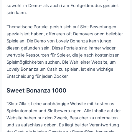
sowohl im Demo- als auch i am Echtgeldmodus gespielt
sein kann.
Thematische Portale, perish sich auf Slot-Bewertungen
spezialisiert haben, offerieren oft Demoversionen beliebter
Spiele an. Die Demo von Lovely Bonanza kann junge
diesen gefunden sein. Diese Portale sind immer wieder
wertvolle Ressourcen für Spieler, die je nach kostenlosen
Spielmöglichkeiten suchen. Die Wahl einer Website, um
Lovely Bonanza um Cash zu spielen, ist eine wichtige
Entscheidung für jeden Zocker.
Sweet Bonanza 1000
“SlotoZilla ist eine unabhängige Website mit kostenlos
Spielautomaten und Slotbewertungen. Alle Inhalte auf der
Website haben nur den Zweck, Besucher zu unterhalten
und zu aufschluss geben. Es liegt bei der Verantwortung
der Gast, die lokalen Gesetze zu überprüfen, bevor sie