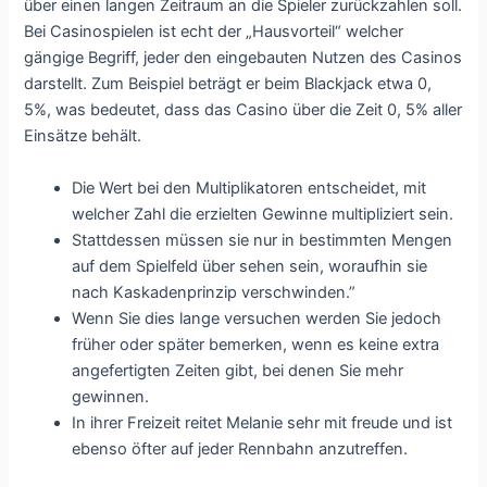
über einen langen Zeitraum an die Spieler zurückzahlen soll.
Bei Casinospielen ist echt der „Hausvorteil“ welcher
gängige Begriff, jeder den eingebauten Nutzen des Casinos
darstellt. Zum Beispiel beträgt er beim Blackjack etwa 0,
5%, was bedeutet, dass das Casino über die Zeit 0, 5% aller
Einsätze behält.
Die Wert bei den Multiplikatoren entscheidet, mit
welcher Zahl die erzielten Gewinne multipliziert sein.
Stattdessen müssen sie nur in bestimmten Mengen
auf dem Spielfeld über sehen sein, woraufhin sie
nach Kaskadenprinzip verschwinden.”
Wenn Sie dies lange versuchen werden Sie jedoch
früher oder später bemerken, wenn es keine extra
angefertigten Zeiten gibt, bei denen Sie mehr
gewinnen.
In ihrer Freizeit reitet Melanie sehr mit freude und ist
ebenso öfter auf jeder Rennbahn anzutreffen.