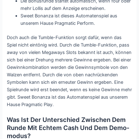
Die Bonusrunde startet automatisch, wenn four oder
mehr Lollis auf dem Anzeige erscheinen.
Sweet Bonanza ist dieses Automatenspiel aus
unserem Hause Pragmatic Perform.
Doch auch die Tumble-Funktion sorgt dafür, wenn das
Spiel nicht eintönig wird. Durch die Tumble-Funktion, pass
away von vielen Megaways Slots bekannt ist auch, können
sich bei einer Drehung mehrere Gewinne ergeben. Bei einer
Gewinnkombination werden die Gewinnsymbole von den
Walzen entfernt. Durch die von oben nachrückenden
Symbolen kann sich ein erneuter Gewinn ergeben. Eine
Spielrunde wird erst beendet, wenn es keine Gewinne mehr
gibt. Sweet Bonanza ist das Automatenspiel aus unserem
Hause Pragmatic Play.
Was Ist Der Unterschied Zwischen Dem
Runde Mit Echtem Cash Und Dem Demo-
modus?