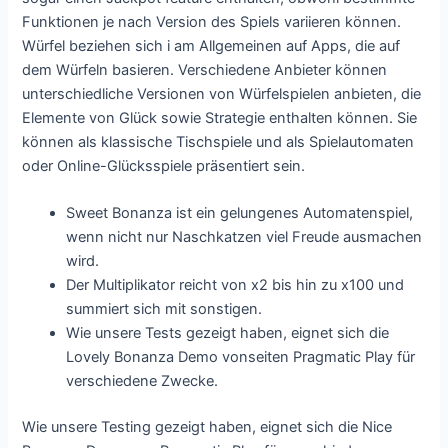
Funktionen je nach Version des Spiels variieren können.
Würfel beziehen sich i am Allgemeinen auf Apps, die auf
dem Würfeln basieren. Verschiedene Anbieter können
unterschiedliche Versionen von Würfelspielen anbieten, die
Elemente von Glück sowie Strategie enthalten können. Sie
können als klassische Tischspiele und als Spielautomaten
oder Online-Glücksspiele präsentiert sein.
Sweet Bonanza ist ein gelungenes Automatenspiel,
wenn nicht nur Naschkatzen viel Freude ausmachen
wird.
Der Multiplikator reicht von x2 bis hin zu x100 und
summiert sich mit sonstigen.
Wie unsere Tests gezeigt haben, eignet sich die
Lovely Bonanza Demo vonseiten Pragmatic Play für
verschiedene Zwecke.
Wie unsere Testing gezeigt haben, eignet sich die Nice