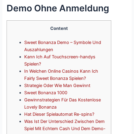
Demo Ohne Anmeldung
Content
Sweet Bonanza Demo – Symbole Und
Auszahlungen
Kann Ich Auf Touchscreen-handys
Spielen?
In Welchen Online Casinos Kann Ich
Fairly Sweet Bonanza Spielen?
Strategie Oder Wie Man Gewinnt
Sweet Bonanza 1000
Gewinnstrategien Für Das Kostenlose
Lovely Bonanza
Hat Dieser Spielautomat Re-spins?
Was Ist Der Unterschied Zwischen Dem
Spiel Mit Echtem Cash Und Dem Demo-