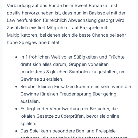
Verbindung auf das Runde beim Sweet Bonanza Test
positiv hervorzuheben ist, dass nun im Basisspiel mit der
Lawinenfunktion für reichlich Abwechslung gesorgt wird.
Zusätzlich existiert Möglichkeit auf Freispiele mit
Multiplikatoren, bei denen sich die beste Chance bei sehr
hohe Spielgewinne bietet.
In 1 fröhlichen Welt voller Süßigkeiten und Früchte
dreht sich alles darum, Gruppen vonseiten
mindestens 8 gleichen Symbolen zu gestalten, um
Gewinne zu erzielen.
Bei über kleinen Einsätzen koennte es sein, wenn die
Gewinne für einen Freudensprung über gering
ausfallen.
Es liegt in der Verantwortung der Besucher, die
lokalen Gesetze zu überprüfen, bevor sie online
spielen.
Das Spiel kann besondere Boni und Freispiele