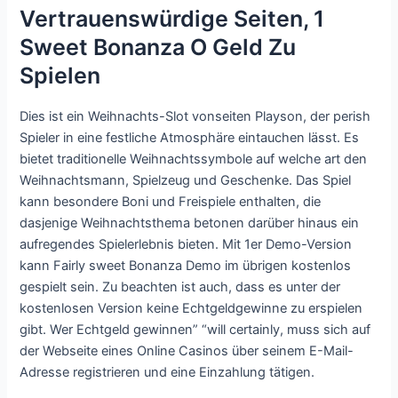
Vertrauenswürdige Seiten, 1
Sweet Bonanza O Geld Zu
Spielen
Dies ist ein Weihnachts-Slot vonseiten Playson, der perish
Spieler in eine festliche Atmosphäre eintauchen lässt. Es
bietet traditionelle Weihnachtssymbole auf welche art den
Weihnachtsmann, Spielzeug und Geschenke. Das Spiel
kann besondere Boni und Freispiele enthalten, die
dasjenige Weihnachtsthema betonen darüber hinaus ein
aufregendes Spielerlebnis bieten. Mit 1er Demo-Version
kann Fairly sweet Bonanza Demo im übrigen kostenlos
gespielt sein. Zu beachten ist auch, dass es unter der
kostenlosen Version keine Echtgeldgewinne zu erspielen
gibt. Wer Echtgeld gewinnen” “will certainly, muss sich auf
der Webseite eines Online Casinos über seinem E-Mail-
Adresse registrieren und eine Einzahlung tätigen.