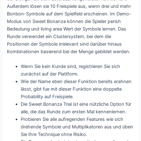
Außerdem lösen sie 10 Freispiele aus, wenn drei und mehr
Bonbon-Symbole auf dem Spielfeld erscheinen. Im Demo-
Modus von Sweet Bonanza können die Spieler perish
Bedeutung und living area Wert der Symbole lernen. Das
Runde verwendet ein Clustersystem, bei dem die
Positionen der Symbole irrelevant sind darüber hinaus
Kombinationen basierend bei der Menge gebildet werden.
Wenn Sie kein Kunde sind, registrieren Sie sich
zunächst auf der Plattform.
Wie der Name eben dieser Funktion bereits erahnen
lässt, gibt fue mit dieser Funktion eine doppelte
Probability auf Freispiele.
Die Sweet Bonanza Trial ist eine nützliche Option für
alle, die das Runde zum ersten Mal kennenlernen.
Probieren Sie alle aufregenden Features wie sich
drehende Symbole und Multiplikatoren aus und üben
Sie Ihre Technique ohne Risiko.