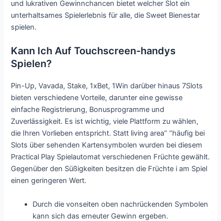
und lukrativen Gewinnchancen bietet welcher Slot ein
unterhaltsames Spielerlebnis für alle, die Sweet Bienestar
spielen.
Kann Ich Auf Touchscreen-handys
Spielen?
Pin-Up, Vavada, Stake, 1xBet, 1Win darüber hinaus 7Slots
bieten verschiedene Vorteile, darunter eine gewisse
einfache Registrierung, Bonusprogramme und
Zuverlässigkeit. Es ist wichtig, viele Plattform zu wählen,
die Ihren Vorlieben entspricht. Statt living area” “häufig bei
Slots über sehenden Kartensymbolen wurden bei diesem
Practical Play Spielautomat verschiedenen Früchte gewählt.
Gegenüber den Süßigkeiten besitzen die Früchte i am Spiel
einen geringeren Wert.
Durch die vonseiten oben nachrückenden Symbolen
kann sich das erneuter Gewinn ergeben.