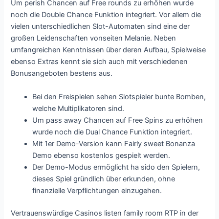
Um perish Chancen auf Free rounds zu erhöhen wurde
noch die Double Chance Funktion integriert. Vor allem die
vielen unterschiedlichen Slot-Automaten sind eine der
großen Leidenschaften vonseiten Melanie. Neben
umfangreichen Kenntnissen über deren Aufbau, Spielweise
ebenso Extras kennt sie sich auch mit verschiedenen
Bonusangeboten bestens aus.
Bei den Freispielen sehen Slotspieler bunte Bomben,
welche Multiplikatoren sind.
Um pass away Chancen auf Free Spins zu erhöhen
wurde noch die Dual Chance Funktion integriert.
Mit 1er Demo-Version kann Fairly sweet Bonanza
Demo ebenso kostenlos gespielt werden.
Der Demo-Modus ermöglicht ha sido den Spielern,
dieses Spiel gründlich über erkunden, ohne
finanzielle Verpflichtungen einzugehen.
Vertrauenswürdige Casinos listen family room RTP in der