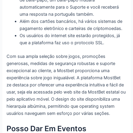
de bate-papo, um bate-papo mudará
automaticamente para o Suporte e você receberá
uma resposta na português também.
Além dos cartões bancários, há vários sistemas de
pagamento eletrônico e carteiras de criptomoedas.
Os usuários do internet site estarão protegidos, já
que a plataforma faz uso o protocolo SSL.
Com sua ampla seleção sobre jogos, promoções
generosas, medidas de segurança robustas e suporte
excepcional ao cliente, a Mostbet proporciona uma
experiência sobre jogo inigualável. A plataforma MostBet
ze destaca por oferecer uma experiência intuitiva e fácil de
usar, seja ela acessada pelo web site da MostBet estatal ou
pelo aplicativo móvel. O design do site disponibiliza uma
hierarquia albúmina, permitindo que operating system
usuários naveguem sem esforço por várias seções.
Posso Dar Em Eventos