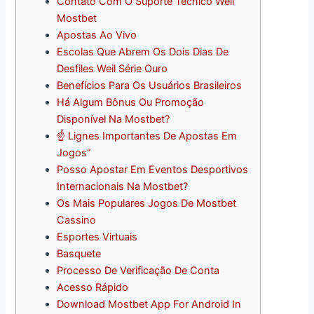
Contato Com O Suporte Técnico Weil
Mostbet
Apostas Ao Vivo
Escolas Que Abrem Os Dois Dias De
Desfiles Weil Série Ouro
Benefícios Para Os Usuários Brasileiros
Há Algum Bônus Ou Promoção
Disponível Na Mostbet?
☝️ Lignes Importantes De Apostas Em
Jogos”
Posso Apostar Em Eventos Desportivos
Internacionais Na Mostbet?
Os Mais Populares Jogos De Mostbet
Cassino
Esportes Virtuais
Basquete
Processo De Verificação De Conta
Acesso Rápido
Download Mostbet App For Android In