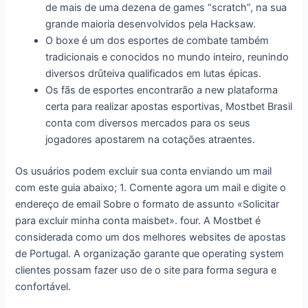
de mais de uma dezena de games “scratch”, na sua
grande maioria desenvolvidos pela Hacksaw.
O boxe é um dos esportes de combate também
tradicionais e conocidos no mundo inteiro, reunindo
diversos drūteiva qualificados em lutas épicas.
Os fãs de esportes encontrarão a new plataforma
certa para realizar apostas esportivas, Mostbet Brasil
conta com diversos mercados para os seus
jogadores apostarem na cotações atraentes.
Os usuários podem excluir sua conta enviando um mail
com este guia abaixo; 1. Comente agora um mail e digite o
endereço de email Sobre o formato de assunto «Solicitar
para excluir minha conta maisbet». four. A Mostbet é
considerada como um dos melhores websites de apostas
de Portugal. A organização garante que operating system
clientes possam fazer uso de o site para forma segura e
confortável.