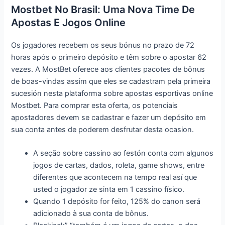
Mostbet No Brasil: Uma Nova Time De
Apostas E Jogos Online
Os jogadores recebem os seus bónus no prazo de 72
horas após o primeiro depósito e têm sobre o apostar 62
vezes. A MostBet oferece aos clientes pacotes de bônus
de boas-vindas assim que eles se cadastram pela primeira
sucesión nesta plataforma sobre apostas esportivas online
Mostbet. Para comprar esta oferta, os potenciais
apostadores devem se cadastrar e fazer um depósito em
sua conta antes de poderem desfrutar desta ocasion.
A seção sobre cassino ao festón conta com algunos
jogos de cartas, dados, roleta, game shows, entre
diferentes que acontecem na tempo real así que
usted o jogador ze sinta em 1 cassino físico.
Quando 1 depósito for feito, 125% do canon será
adicionado à sua conta de bônus.