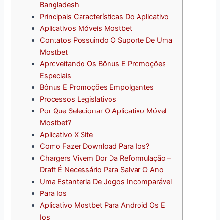
Bangladesh
Principais Características Do Aplicativo
Aplicativos Móveis Mostbet
Contatos Possuindo O Suporte De Uma
Mostbet
Aproveitando Os Bônus E Promoções
Especiais
Bônus E Promoções Empolgantes
Processos Legislativos
Por Que Selecionar O Aplicativo Móvel
Mostbet?
Aplicativo X Site
Como Fazer Download Para Ios?
Chargers Vivem Dor Da Reformulação –
Draft É Necessário Para Salvar O Ano
Uma Estanteria De Jogos Incomparável
Para Ios
Aplicativo Mostbet Para Android Os E
Ios