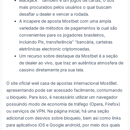
Blackjack” “também é um jogos de cartas, o dos
mais procurados pelos usuários o qual buscam
desafiar u dealer e vencer a rodada.
A incapere de aposta Mostbet com uma ampla
variedade de métodos de pagamentos la cual são
convenientes para os jogadores brasileiros,
incluindo Pix, transferência” “bancária, carteiras
eletrônicas electronic criptomoedas.
Um recurso sobre destaque da Mostbet é a seção
de dealer ao vivo, que traz an autêntica atmosfera de
cassino diretamente pra sua tela.
O site oficial weil casa de apostas internacional MostBet.
apresentando pode ser acessado facilmente, contornando
u bloqueio. Para isso, é necessário utilizar um navegador
possuindo modo de economia de tráfego (Opera, Firefox)
ou serviços de VPN. Na página inicial, há uma seção
adicional com desvios sobre bloqueio, bem asi como links
para aplicativos iOS e Google android, por meio dos quais