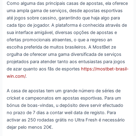
Como alguma das principais casas de apostas, ela oferece
uma ampla gama de serviços, desde apostas esportivas
até jogos sobre cassino, garantindo que haja algo para
cada tipo de jogador. A plataforma é conhecida através de
sua interface amigável, diversas opções de apostas e
ofertas promocionais atraentes, o que a regreso an
escolha preferida de muitos brasileiros. A MostBet ze
orgulha de oferecer uma gama diversificada de serviços
projetados para atender tanto aos entusiastas para jogos
de azar quanto aos fãs de esportes
https://mostbet-brasil-
win.com/
.
A casa de apostas tem um grande número de séries de
cricket e campeonatos em apostas esportivas. Para um
bónus de boas-vindas, u depósito deve servir efectuado
no prazo de 7 dias a contar weil data de registo. Para
activar as 250 rodadas grátis no Ultra Fresh é necessário
dejar pelo menos 20€.