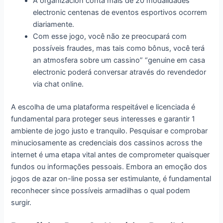
A organizacion conta mais de 20 modalidades
electronic centenas de eventos esportivos ocorrem
diariamente.
Com esse jogo, você não ze preocupará com
possíveis fraudes, mas tais como bônus, você terá
an atmosfera sobre um cassino” “genuine em casa
electronic poderá conversar através do revendedor
via chat online.
A escolha de uma plataforma respeitável e licenciada é
fundamental para proteger seus interesses e garantir 1
ambiente de jogo justo e tranquilo. Pesquisar e comprobar
minuciosamente as credenciais dos cassinos across the
internet é uma etapa vital antes de comprometer quaisquer
fundos ou informações pessoais. Embora an emoção dos
jogos de azar on-line possa ser estimulante, é fundamental
reconhecer since possíveis armadilhas o qual podem
surgir.