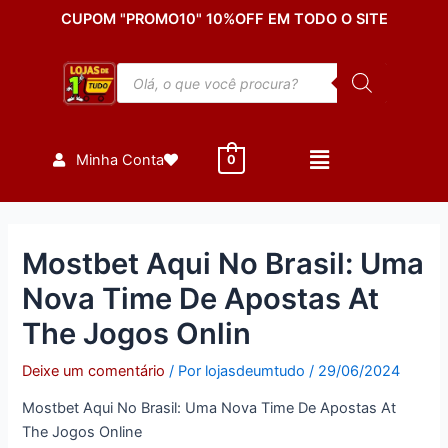
Ir
Post
CUPOM "PROMO10" 10%OFF EM TODO O SITE
para
navigation
o
Pesquisar
conteúdo
produtos
Minha Conta
0
Mostbet Aqui No Brasil: Uma
Nova Time De Apostas At
The Jogos Onlin
Deixe um comentário
/ Por
lojasdeumtudo
/
29/06/2024
Mostbet Aqui No Brasil: Uma Nova Time De Apostas At
The Jogos Online