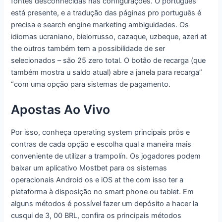
fontes desconhecidas nas configurações. O português
está presente, e a tradução das páginas pro português é
precisa e search engine marketing ambiguidades. Os
idiomas ucraniano, bielorrusso, cazaque, uzbeque, azeri at
the outros também tem a possibilidade de ser
selecionados – são 25 zero total. O botão de recarga (que
também mostra u saldo atual) abre a janela para recarga”
“com uma opção para sistemas de pagamento.
Apostas Ao Vivo
Por isso, conheça operating system principais prós e
contras de cada opção e escolha qual a maneira mais
conveniente de utilizar a trampolín. Os jogadores podem
baixar um aplicativo Mostbet para os sistemas
operacionais Android os e iOS at the com isso ter a
plataforma à disposição no smart phone ou tablet. Em
alguns métodos é possível fazer um depósito a hacer la
cusqui de 3, 00 BRL, confira os principais métodos