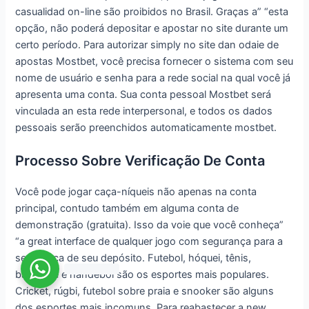
casualidad on-line são proibidos no Brasil. Graças a” “esta
opção, não poderá depositar e apostar no site durante um
certo período. Para autorizar simply no site dan odaie de
apostas Mostbet, você precisa fornecer o sistema com seu
nome de usuário e senha para a rede social na qual você já
apresenta uma conta. Sua conta pessoal Mostbet será
vinculada an esta rede interpersonal, e todos os dados
pessoais serão preenchidos automaticamente mostbet.
Processo Sobre Verificação De Conta
Você pode jogar caça-níqueis não apenas na conta
principal, contudo também em alguma conta de
demonstração (gratuita). Isso da voie que você conheça”
“a great interface de qualquer jogo com segurança para a
segurança de seu depósito. Futebol, hóquei, tênis,
basquete e handebol são os esportes mais populares.
Cricket, rúgbi, futebol sobre praia e snooker são alguns
dos esportes mais incomuns. Para reabastecer a new