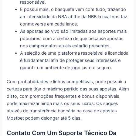
responsável.
E possui mais, o basquete vem com tudo, trazendo
an intensidade da NBA at the da NBB la cual nos faz
conmoverse em cada lance.
As apostas ao vivo são limitadas aos esportes mais
populares, com a certeza de que because apostas
nos campeonatos atuais estarão presentes.
A seleção de uma plataforma respeitável e licenciada
é fundamental afin de proteger seus interesses e
garantir um ambiente de jogo justo e seguro.
Com probabilidades e linhas competitivas, pode possuir a
certeza para tirar o máximo partido das suas apostas. Além
disto, com promoções frequentes e bónus disponíveis,
pode maximizar ainda mais os seus lucros. Os saques
através de transferência bancária na casa de apostas
Mostbet podem delongar até 5 dias.
Contato Com Um Suporte Técnico Da