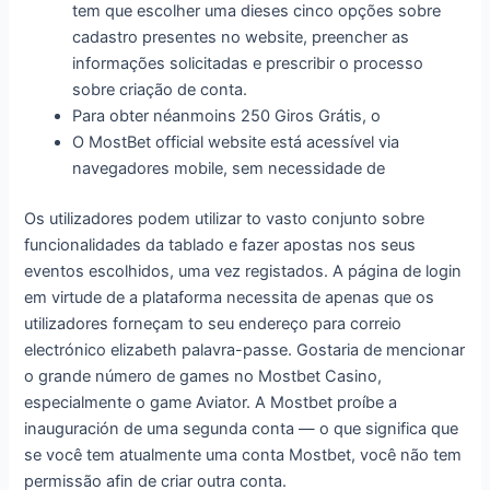
tem que escolher uma dieses cinco opções sobre
cadastro presentes no website, preencher as
informações solicitadas e prescribir o processo
sobre criação de conta.
Para obter néanmoins 250 Giros Grátis, o
O MostBet official website está acessível via
navegadores mobile, sem necessidade de
Os utilizadores podem utilizar to vasto conjunto sobre
funcionalidades da tablado e fazer apostas nos seus
eventos escolhidos, uma vez registados. A página de login
em virtude de a plataforma necessita de apenas que os
utilizadores forneçam to seu endereço para correio
electrónico elizabeth palavra-passe. Gostaria de mencionar
o grande número de games no Mostbet Casino,
especialmente o game Aviator. A Mostbet proíbe a
inauguración de uma segunda conta — o que significa que
se você tem atualmente uma conta Mostbet, você não tem
permissão afin de criar outra conta.