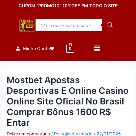
Ir
Post
CUPOM "PROMO10" 10%OFF EM TODO O SITE
para
navigation
o
Pesquisar
conteúdo
produtos
Minha Conta
0
Mostbet Apostas
Desportivas E Online Casino
Online Site Oficial No Brasil
Comprar Bônus 1600 R$
Entar
Deixe um comentário
/ Por
lojasdeumtudo
/
22/01/2025