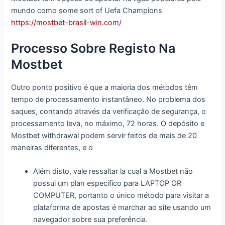
mundo como some sort of Uefa Champions
https://mostbet-brasil-win.com/
Processo Sobre Registo Na
Mostbet
Outro ponto positivo é que a maioria dos métodos têm
tempo de processamento instantâneo. No problema dos
saques, contando através da verificação de segurança, o
processamento leva, no máximo, 72 horas. O depósito e
Mostbet withdrawal podem servir feitos de mais de 20
maneiras diferentes, e o
Além disto, vale ressaltar la cual a Mostbet não
possui um plan específico para LAPTOP OR
COMPUTER, portanto o único método para visitar a
plataforma de apostas é marchar ao site usando um
navegador sobre sua preferência.