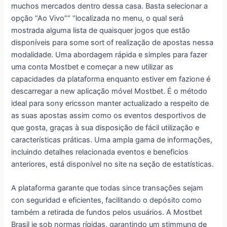
muchos mercados dentro dessa casa. Basta selecionar a
opção “Ao Vivo”” “localizada no menu, o qual será
mostrada alguma lista de quaisquer jogos que estão
disponíveis para some sort of realização de apostas nessa
modalidade. Uma abordagem rápida e simples para fazer
uma conta Mostbet e começar a new utilizar as
capacidades da plataforma enquanto estiver em fazione é
descarregar a new aplicação móvel Mostbet. É o método
ideal para sony ericsson manter actualizado a respeito de
as suas apostas assim como os eventos desportivos de
que gosta, graças à sua disposição de fácil utilização e
características práticas. Uma ampla gama de informações,
incluindo detalhes relacionada eventos e beneficios
anteriores, está disponível no site na seção de estatísticas.
A plataforma garante que todas since transações sejam
con seguridad e eficientes, facilitando o depósito como
também a retirada de fundos pelos usuários. A Mostbet
Brasil ie sob normas rígidas, garantindo um stimmung de