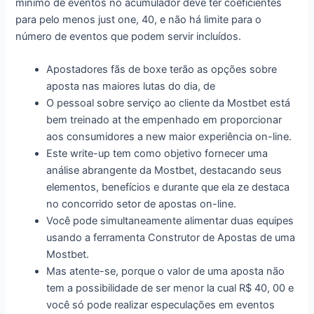
mínimo de eventos no acumulador deve ter coeficientes
para pelo menos just one, 40, e não há limite para o
número de eventos que podem servir incluídos.
Apostadores fãs de boxe terão as opções sobre
aposta nas maiores lutas do dia, de
O pessoal sobre serviço ao cliente da Mostbet está
bem treinado at the empenhado em proporcionar
aos consumidores a new maior experiência on-line.
Este write-up tem como objetivo fornecer uma
análise abrangente da Mostbet, destacando seus
elementos, benefícios e durante que ela ze destaca
no concorrido setor de apostas on-line.
Você pode simultaneamente alimentar duas equipes
usando a ferramenta Construtor de Apostas de uma
Mostbet.
Mas atente-se, porque o valor de uma aposta não
tem a possibilidade de ser menor la cual R$ 40, 00 e
você só pode realizar especulações em eventos