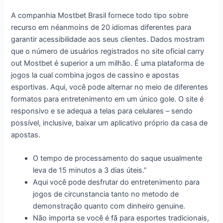
A companhia Mostbet Brasil fornece todo tipo sobre
recurso em néanmoins de 20 idiomas diferentes para
garantir acessibilidade aos seus clientes. Dados mostram
que o número de usuários registrados no site oficial carry
out Mostbet é superior a um milhão. É uma plataforma de
jogos la cual combina jogos de cassino e apostas
esportivas. Aqui, você pode alternar no meio de diferentes
formatos para entretenimento em um único gole. O site é
responsivo e se adequa a telas para celulares – sendo
possível, inclusive, baixar um aplicativo próprio da casa de
apostas.
O tempo de processamento do saque usualmente
leva de 15 minutos a 3 dias úteis.”
Aqui você pode desfrutar do entretenimento para
jogos de circunstancia tanto no metodo de
demonstração quanto com dinheiro genuine.
Não importa se você é fã para esportes tradicionais,