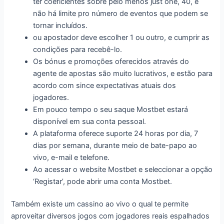
ter coeficientes sobre pelo menos just one, 40, e
não há limite pro número de eventos que podem se
tornar incluídos.
ou apostador deve escolher 1 ou outro, e cumprir as
condições para recebê-lo.
Os bónus e promoções oferecidos através do
agente de apostas são muito lucrativos, e estão para
acordo com since expectativas atuais dos
jogadores.
Em pouco tempo o seu saque Mostbet estará
disponível em sua conta pessoal.
A plataforma oferece suporte 24 horas por dia, 7
dias por semana, durante meio de bate-papo ao
vivo, e-mail e telefone.
Ao acessar o website Mostbet e seleccionar a opção
‘Registar’, pode abrir uma conta Mostbet.
Também existe um cassino ao vivo o qual te permite
aproveitar diversos jogos com jogadores reais espalhados