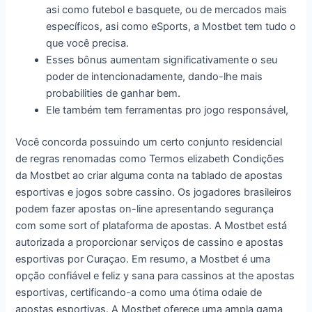
asi como futebol e basquete, ou de mercados mais
específicos, asi como eSports, a Mostbet tem tudo o
que você precisa.
Esses bônus aumentam significativamente o seu
poder de intencionadamente, dando-lhe mais
probabilities de ganhar bem.
Ele também tem ferramentas pro jogo responsável,
Você concorda possuindo um certo conjunto residencial
de regras renomadas como Termos elizabeth Condições
da Mostbet ao criar alguma conta na tablado de apostas
esportivas e jogos sobre cassino. Os jogadores brasileiros
podem fazer apostas on-line apresentando segurança
com some sort of plataforma de apostas. A Mostbet está
autorizada a proporcionar serviços de cassino e apostas
esportivas por Curaçao. Em resumo, a Mostbet é uma
opção confiável e feliz y sana para cassinos at the apostas
esportivas, certificando-a como uma ótima odaie de
apostas esportivas. A Mostbet oferece uma ampla gama