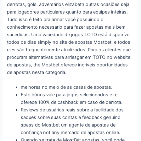
derrotas, gols, adversários elizabeth outras ocasiões seja
para jogadores particulares quanto para equipes inteiras.
Tudo isso é feito pra armar você possuindo o
conhecimento necessário para fazer apostas mais bem
sucedidas. Uma variedade de jogos TOTO está disponível
todos os dias simply no site de apostas Mostbet, e todos
eles são frequentemente atualizados. Para os clientes que
procuram alternativas para arriesgar em TOTO no website
de apostas, the Mostbet oferece incríveis oportunidades
de apostas nesta categoria.
melhores no meio de as casas de apostas.
Este bônus vale para jogos selecionados e te
oferece 100% de cashback em caso de derrota.
Reviews de usuários reais sobre a facilidade dos
saques sobre suas contas e feedback genuíno
spass do Mostbet um agente de apostas de
confiança not any mercado de apostas online.
Quando se trata de MostBet apostas, você pode