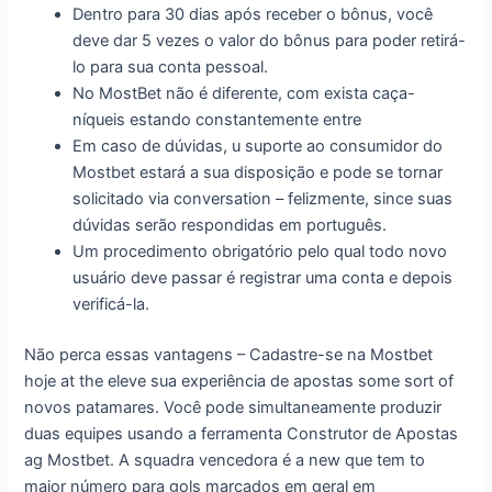
Dentro para 30 dias após receber o bônus, você
deve dar 5 vezes o valor do bônus para poder retirá-
lo para sua conta pessoal.
No MostBet não é diferente, com exista caça-
níqueis estando constantemente entre
Em caso de dúvidas, u suporte ao consumidor do
Mostbet estará a sua disposição e pode se tornar
solicitado via conversation – felizmente, since suas
dúvidas serão respondidas em português.
Um procedimento obrigatório pelo qual todo novo
usuário deve passar é registrar uma conta e depois
verificá-la.
Não perca essas vantagens – Cadastre-se na Mostbet
hoje at the eleve sua experiência de apostas some sort of
novos patamares. Você pode simultaneamente produzir
duas equipes usando a ferramenta Construtor de Apostas
ag Mostbet. A squadra vencedora é a new que tem to
maior número para gols marcados em geral em