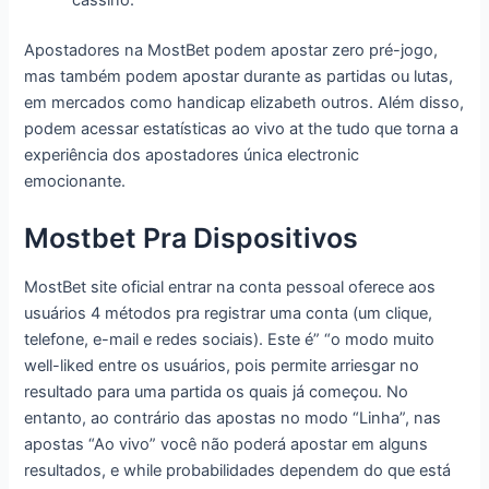
cassino.
Apostadores na MostBet podem apostar zero pré-jogo,
mas também podem apostar durante as partidas ou lutas,
em mercados como handicap elizabeth outros. Além disso,
podem acessar estatísticas ao vivo at the tudo que torna a
experiência dos apostadores única electronic
emocionante.
Mostbet Pra Dispositivos
MostBet site oficial entrar na conta pessoal oferece aos
usuários 4 métodos pra registrar uma conta (um clique,
telefone, e-mail e redes sociais). Este é” “o modo muito
well-liked entre os usuários, pois permite arriesgar no
resultado para uma partida os quais já começou. No
entanto, ao contrário das apostas no modo “Linha”, nas
apostas “Ao vivo” você não poderá apostar em alguns
resultados, e while probabilidades dependem do que está