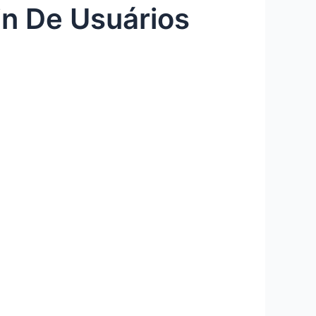
in De Usuários