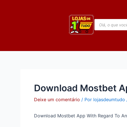
Ir
Post
para
navigation
o
Pesquisar
conteúdo
produtos
Download Mostbet Ap
Deixe um comentário
/ Por
lojasdeumtudo
Download Mostbet App With Regard To And