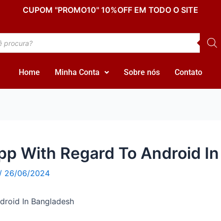
CUPOM "PROMO10" 10%OFF EM TODO O SITE
Home
Minha Conta
Sobre nós
Contato
p With Regard To Android In
/
26/06/2024
roid In Bangladesh