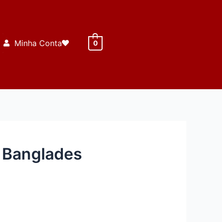
Minha Conta
0
 Banglades