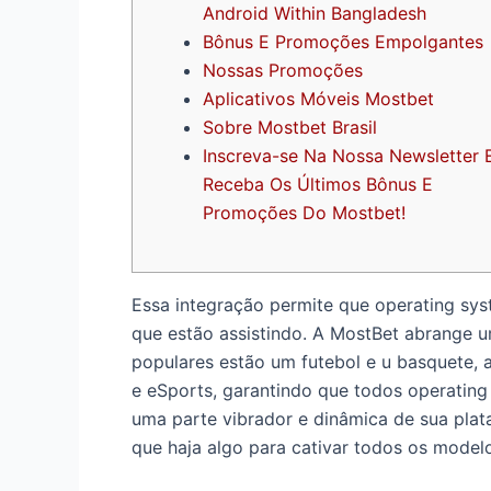
Android Within Bangladesh
Bônus E Promoções Empolgantes
Nossas Promoções
Aplicativos Móveis Mostbet
Sobre Mostbet Brasil
Inscreva-se Na Nossa Newsletter 
Receba Os Últimos Bônus E
Promoções Do Mostbet!
Essa integração permite que operating s
que estão assistindo. A MostBet abrange u
populares estão um futebol e u basquete, 
e eSports, garantindo que todos operating 
uma parte vibrador e dinâmica de sua pla
que haja algo para cativar todos os model