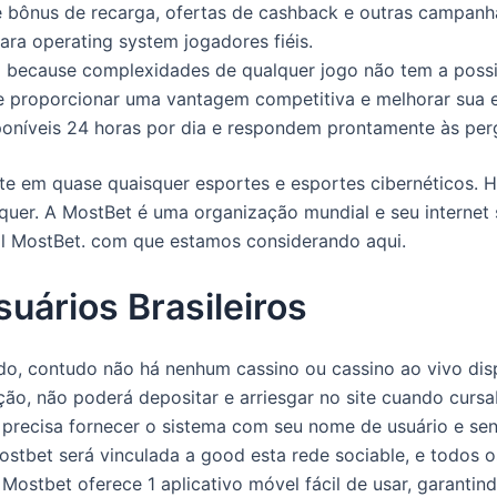
e bônus de recarga, ofertas de cashback e outras campanh
a operating system jogadores fiéis.
m because complexidades de qualquer jogo não tem a possi
 proporcionar uma vantagem competitiva e melhorar sua ex
poníveis 24 horas por dia e respondem prontamente às per
te em quase quaisquer esportes e esportes cibernéticos.
ôquer. A MostBet é uma organização mundial e seu internet 
al MostBet. com que estamos considerando aqui.
uários Brasileiros
ado, contudo não há nenhum cassino ou cassino ao vivo dispo
pção, não poderá depositar e arriesgar no site cuando curs
 precisa fornecer o sistema com seu nome de usuário e sen
stbet será vinculada a good esta rede sociable, e todos 
Mostbet oferece 1 aplicativo móvel fácil de usar, garanti