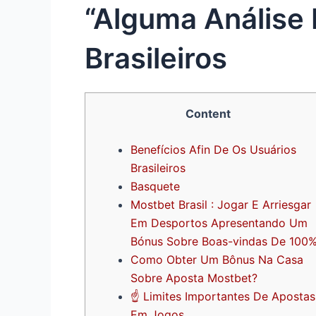
“Alguma Análise 
Brasileiros
Content
Benefícios Afin De Os Usuários
Brasileiros
Basquete
Mostbet Brasil : Jogar E Arriesgar
Em Desportos Apresentando Um
Bónus Sobre Boas-vindas De 100
Como Obter Um Bônus Na Casa
Sobre Aposta Mostbet?
☝️ Limites Importantes De Apostas
Em Jogos