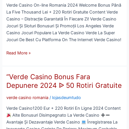
Verde Casino On-line Romania 2024 Welcome Bonus Până
vă
La Five Thousand Lei + 220 Rotiri Gratuite Content Verde
De
Casino – Distracție Garantată În Fiecare Zi! Verde Casino
Jocurile
Jocuri Și Sloturi Bonusuri Și Promoții Los Angeles Verde
De
Casino Jocuri Populare La Verde Casino Verde La Super
Noroc
Jocuri De Best Cu Platforma On The Internet Verde Casino!
România
Read More »
“Verde Casino Bonus Fara
“Verde
Casino
Depunere 2024 ᐉ 50 Rotiri Gratuite
Bonus
Fara
verde casino romania
/
lojasdeumtudo
Depunere
Verde Casino
1200 Eur + 220 Rotiri En Ligne 2024 Content
2024
Alte Bonusuri Disimpegnato La Verde Casino
ᐉ
Avantaje Și Dezavantaje Verde Casino
Înregistrarea La
50