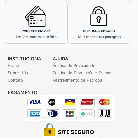
PARCELE EM ATÉ
SITE 100% SEGURO
12x Com cartões de crédito
Seus dados estão protegidos
INSTITUCIONAL
AJUDA
Home
Politica de Privacidade
Sobre Nós
Politica de Devolução e Trocas
Contato
Rastreamento de Pedidos
PAGAMENTO