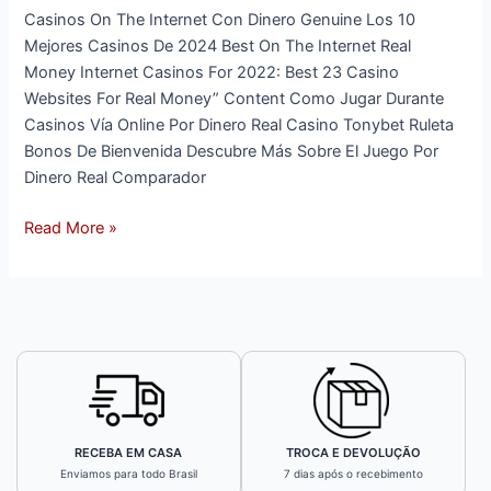
Casinos On The Internet Con Dinero Genuine Los 10
Genuine
Mejores Casinos De 2024 Best On The Internet Real
Los
Money Internet Casinos For 2022: Best 23 Casino
10
Websites For Real Money” Content Como Jugar Durante
Mejores
Casinos Vía Online Por Dinero Real Casino Tonybet Ruleta
Casinos
Bonos De Bienvenida Descubre Más Sobre El Juego Por
De
Dinero Real Comparador
202
Read More »
RECEBA EM CASA
TROCA E DEVOLUÇÃO
Enviamos para todo Brasil
7 dias após o recebimento