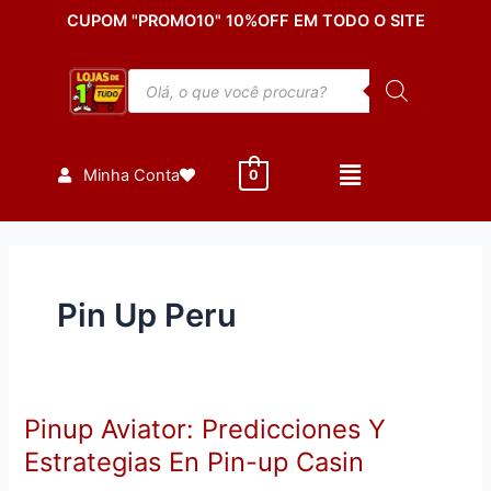
Ir
CUPOM "PROMO10" 10%OFF EM TODO O SITE
para
o
Pesquisar
conteúdo
produtos
Minha Conta
0
Pin Up Peru
Pinup Aviator: Predicciones Y
Pinup
Aviator:
Estrategias En Pin-up Casin
Predicciones