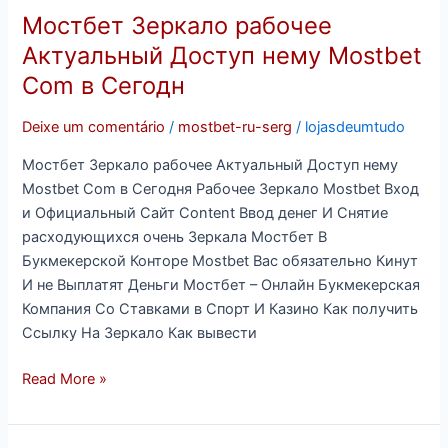
Мостбет Зеркало рабочее
Мостбет
Зеркало
Актуальный Доступ нему Mostbet
рабочее
Com в Сегодн
Актуальный
Доступ
Deixe um comentário
/
mostbet-ru-serg
/
lojasdeumtudo
нему
Мостбет Зеркало рабочее Актуальный Доступ нему
Mostbet
Mostbet Com в Сегодня Рабочее Зеркало Mostbet Вход
Com
и Официальный Сайт Content Ввод денег И Снятие
в
расходующихся очень Зеркала Мостбет В
Сегодн
Букмекерской Конторе Mostbet Вас обязательно Кинут
И не Выплатят Деньги Мостбет – Онлайн Букмекерская
Компания Со Ставками в Спорт И Казино Как получить
Ссылку На Зеркало Как вывести
Read More »