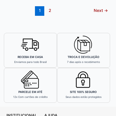
1
2
Next
→
RECEBA EM CASA
TROCA E DEVOLUÇÃO
Enviamos para todo Brasil
7 dias após o recebimento
PARCELE EM ATÉ
SITE 100% SEGURO
12x Com cartões de crédito
Seus dados estão protegidos
INSTITUCIONAL
AJUDA