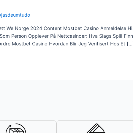
ojasdeumtudo
Nett We Norge 2024 Content Mostbet Casino Anmeldelse Hi
om Person Opplever På Nettcasinoer: Hva Slags Spill Finne
dre Mostbet Casino Hvordan Blir Jeg Verifisert Hos Et […