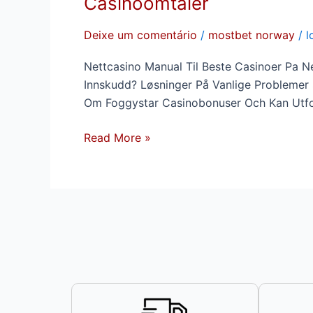
Casinoomtaler
Casinoomtaler
Deixe um comentário
/
mostbet norway
/
l
Nettcasino Manual Til Beste Casinoer Pa 
Innskudd? Løsninger På Vanlige Problemer S
Om Foggystar Casinobonuser Och Kan Utfor
Read More »