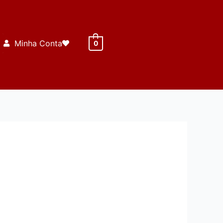
Minha Conta
0