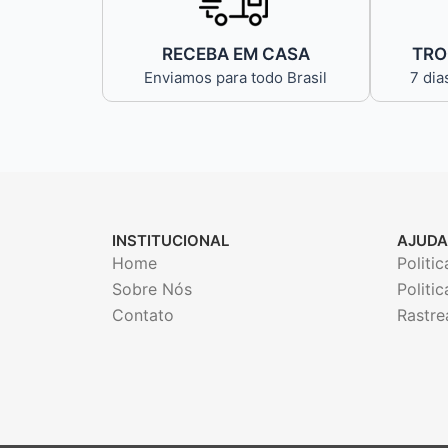
RECEBA EM CASA
TRO
Enviamos para todo Brasil
7 dia
INSTITUCIONAL
AJUDA
Home
Politi
Sobre Nós
Politi
Contato
Rastre