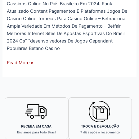
Cassinos Online No País Brasileiro Em 2024: Rank
Atualizado Content Pagamentos E Plataformas Jogos De
Casino Online Torneios Para Casino Online – Betnacional
Ampla Variedade Em Métodos De Pagamento – Betfair
Melhores Internet Sites De Apostas Esportivas Do Brasil
2024 Os” “desenvolvedores De Jogos Cependant
Populares Betano Casino
Read More »
RECEBA EM CASA
TROCA E DEVOLUÇÃO
Enviamos para todo Brasil
7 dias após o recebimento