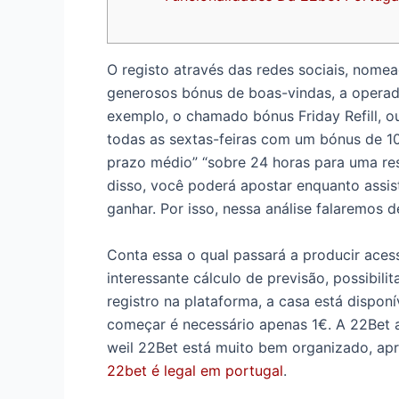
O registo através das redes sociais, nome
generosos bónus de boas-vindas, a operad
exemplo, o chamado bónus Friday Refill, o
todas as sextas-feiras com um bónus de 10
prazo médio” “sobre 24 horas para uma r
disso, você poderá apostar enquanto assist
ganhar. Por isso, nessa análise falaremos
Conta essa o qual passará a producir acess
interessante cálculo de previsão, possibil
registro na plataforma, a casa está dispon
começar é necessário apenas 1€. A 22Bet a
weil 22Bet está muito bem organizado, apr
22bet é legal em portugal
.