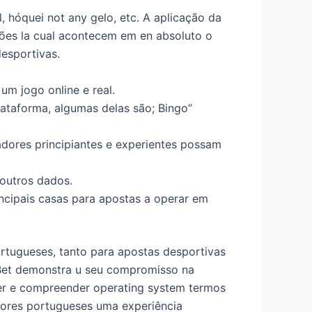
, hóquei not any gelo, etc. A aplicação da
ções la cual acontecem em en absoluto o
esportivas.
um jogo online e real.
ataforma, algumas delas são; Bingo”
dores principiantes e experientes possam
 outros dados.
ncipais casas para apostas a operar em
tugueses, tanto para apostas desportivas
2Bet demonstra u seu compromisso na
 ler e compreender operating system termos
dores portugueses uma experiência