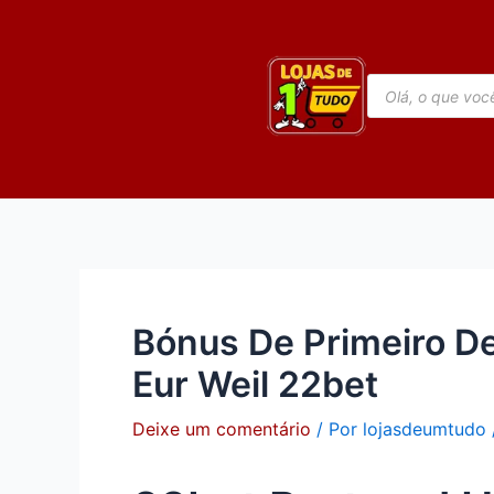
Ir
Post
para
navigation
o
Pesquisar
conteúdo
produtos
Bónus De Primeiro D
Eur Weil 22bet
Deixe um comentário
/ Por
lojasdeumtudo