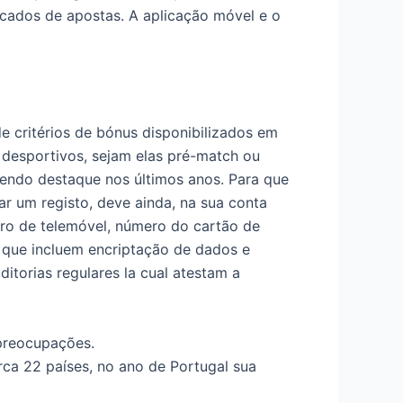
cados de apostas. A aplicação móvel e o
e critérios de bónus disponibilizados em
desportivos, sejam elas pré-match ou
sendo destaque nos últimos anos. Para que
r um registo, deve ainda, na sua conta
ero de telemóvel, número do cartão de
 que incluem encriptação de dados e
itorias regulares la cual atestam a
preocupações.
erca 22 países, no ano de Portugal sua