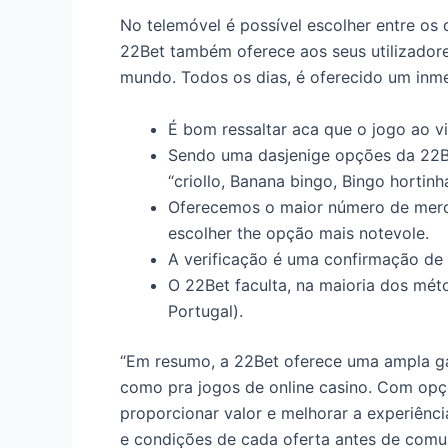
No telemóvel é possível escolher entre os 
22Bet também oferece aos seus utilizador
mundo. Todos os dias, é oferecido um in
É bom ressaltar aca que o jogo ao v
Sendo uma dasjenige opções da 22Bet
“criollo, Banana bingo, Bingo hortinh
Oferecemos o maior número de merca
escolher the opção mais notevole.
A verificação é uma confirmação de i
O 22Bet faculta, na maioria dos mét
Portugal).
“Em resumo, a 22Bet oferece uma ampla g
como pra jogos de online casino. Com opçõ
proporcionar valor e melhorar a experiênc
e condições de cada oferta antes de comu