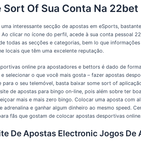
Sort Of Sua Conta Na 22bet
iza uma interessante secção de apostas em eSports, bastan
s. Ao clicar no ícone do perfil, acede à sua conta pessoal 
a de todas as secções e categorias, bem lo que informaçõ
he locais que têm uma excelente reputação.
ortivas online pra apostadores e bettors é dado de forma 
 e selecionar o que você mais gosta – fazer apostas despor
para o seu telemóvel, basta baixar some sort of aplicação 
site de apostas para bingo on-line, pois além sobre ter b
rfeiçoar mais e mais zero bingo. Colocar uma aposta com 
 de adrenalina e ganhar algum dinheiro ao mesmo speed. Ce
para fãs que gostam de colocar apostas desportivas online
Site De Apostas Electronic Jogos De