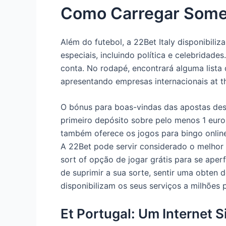
Como Carregar Some 
Além do futebol, a 22Bet Italy disponibil
especiais, incluindo política e celebridade
conta. No rodapé, encontrará alguma list
apresentando empresas internacionais at t
O bónus para boas-vindas das apostas desp
primeiro depósito sobre pelo menos 1 euro
também oferece os jogos para bingo online 
A 22Bet pode servir considerado o melhor 
sort of opção de jogar grátis para se ape
de suprimir a sua sorte, sentir uma obten
disponibilizam os seus serviços a milhões 
Et Portugal: Um Internet 