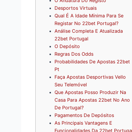
O Andatura Do Registo
Desportos Virtuais
Qual É A Idade Mínima Para Se
Registar No 22bet Portugal?
Análise Completa E Atualizada
22bet Portugal
O Depósito
Regras Dos Odds
Probabilidades De Apostas 22bet
Pt
Faça Apostas Desportivas Vello
Seu Telemóvel
Que Apostas Posso Produzir Na
Casa Para Apostas 22bet No Ano
De Portugal?
Pagamentos De Depósitos
As Principais Vantagens E
Funcionalidades Da 22bet Portuga