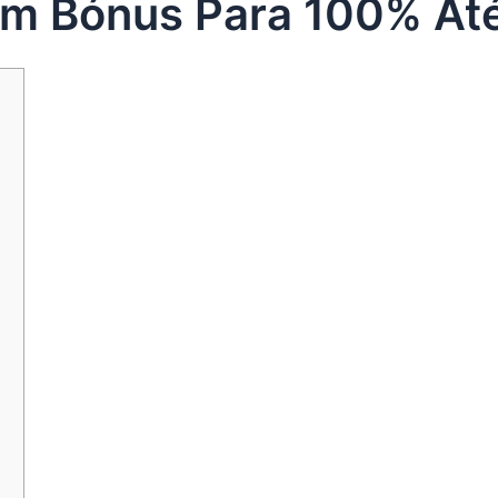
Um Bónus Para 100% At