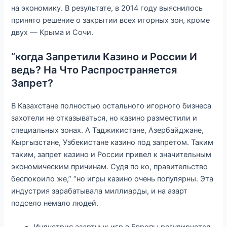
на экономику. В результате, в 2014 году выяснилось
принято решение о закрытии всех игорных зон, кроме
двух — Крыма и Сочи.
“когда Запретили Казино и России И
ведь? На Что Распространяется
Запрет?
В Казахстане полностью остального игорного бизнеса
захотели не отказываться, но казино разместили и
специальных зонах. А Таджикистане, Азербайджане,
Кыргызстане, Узбекистане казино под запретом. Таким
таким, запрет казино и России привел к значительным
экономическим причинам. Судя по ко, правительство
беспокоило же,” “но игры казино очень популярны. Эта
индустрия зарабатывала миллиарды, и на азарт
подсело немало людей.