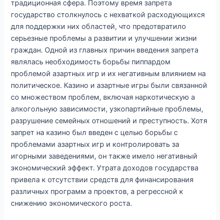
традиционная сфера. Поэтому время запрета
государство столкнулось с нехваткой расходующихся
для поддержки них областей, что предотвратило
серьезные проблемы а развитии и улучшении жизни
граждан. Одной из главных причин введения запрета
являлась необходимость борьбы пиппардом
проблемой азартных игр и их негативным влиянием на
политическое. Казино и азартные игры были связанной
со множеством проблем, включая наркотическую а
алкогольную зависимости, узкопартийные проблемы,
разрушение семейных отношений и преступность. Хотя
запрет на казино был введен с целью борьбы с
проблемами азартных игр и контролировать за
игорными заведениями, он также имело негативный
экономический эффект. Утрата доходов государства
привела к отсутствии средств для финансирования
различных программ а проектов, а регрессной к
снижению экономического роста.