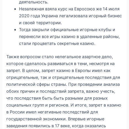
деятельность.
Незалежная взяла курс на Евросоюз же 14 июля
2020 года Украина легализовала игорный бизнес
и своей территории.
Тогда закрыли официальные игорные клубы и
перенесли все игры казино в удаленные районы,
стали процветать секретные казино.
Также вопросом стало нелегальное азартное дело,
которое сделалось развиваться в тени, несмотря на
запрет. В целом, запрет казино в Европы имел как
отрицательные, так и отрицательные последствия для
политической сферы страны. При проведении анализа
обоих причин и последствий запрета, важно учесть,
что последствия быть быть разными для разных
социальных групп и регионов. И итоге, запрет в казино
в России имел негативные последствий для
государственной экономики. Впервые игорные
заведения появились в 17 веке, когда оказались