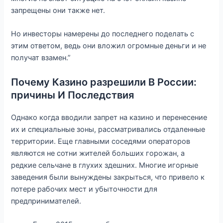
запрещены они также нет.
Но инвесторы намерены до последнего поделать с
этим ответом, ведь они вложил огромные деньги и не
получат взамен.”
Почему Казино разрешили В России:
причины И Последствия
Однако когда вводили запрет на казино и перенесение
их и специальные зоны, рассматривались отдаленные
территории. Еще главными соседями операторов
являются не сотни жителей больших горожан, а
редкие сельчане в глухих здешних. Многие игорные
заведения были вынуждены закрыться, что привело к
потере рабочих мест и убыточности для
предпринимателей.