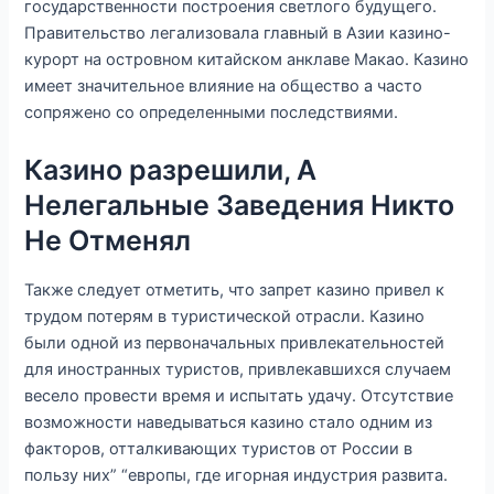
государственности построения светлого будущего.
Правительство легализовала главный в Азии казино-
курорт на островном китайском анклаве Макао. Казино
имеет значительное влияние на общество а часто
сопряжено со определенными последствиями.
Казино разрешили, А
Нелегальные Заведения Никто
Не Отменял
Также следует отметить, что запрет казино привел к
трудом потерям в туристической отрасли. Казино
были одной из первоначальных привлекательностей
для иностранных туристов, привлекавшихся случаем
весело провести время и испытать удачу. Отсутствие
возможности наведываться казино стало одним из
факторов, отталкивающих туристов от России в
пользу них” “европы, где игорная индустрия развита.