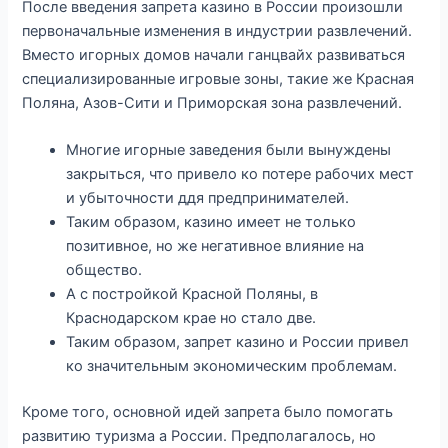
После введения запрета казино в России произошли
первоначальные изменения в индустрии развлечений.
Вместо игорных домов начали ганцвайх развиваться
специализированные игровые зоны, такие же Красная
Поляна, Азов-Сити и Приморская зона развлечений.
Многие игорные заведения были вынуждены
закрыться, что привело ко потере рабочих мест
и убыточности ддя предпринимателей.
Таким образом, казино имеет не только
позитивное, но же негативное влияние на
общество.
А с постройкой Красной Поляны, в
Краснодарском крае но стало две.
Таким образом, запрет казино и России привел
ко значительным экономическим проблемам.
Кроме того, основной идей запрета было помогать
развитию туризма а России. Предполагалось, но