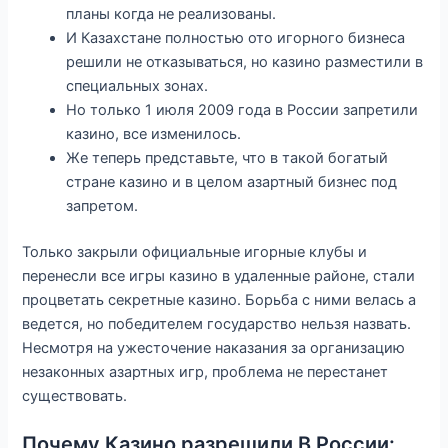
планы когда не реализованы.
И Казахстане полностью ото игорного бизнеса
решили не отказываться, но казино разместили в
специальных зонах.
Но только 1 июля 2009 года в России запретили
казино, все изменилось.
Же теперь представьте, что в такой богатый
стране казино и в целом азартный бизнес под
запретом.
Только закрыли официальные игорные клубы и
перенесли все игры казино в удаленные районе, стали
процветать секретные казино. Борьба с ними велась а
ведется, но победителем государство нельзя назвать.
Несмотря на ужесточение наказания за организацию
незаконных азартных игр, проблема не перестанет
существовать.
Почему Казино разрешили В России: