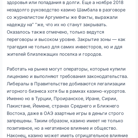
здоровья или попадания в долги. Еще а ноябре 2018
незадолго руководство казино Шамбала в разговоре
со журналистом Аргументы же Факты, выражали
надежду на” “же, что их но станут закрывать.
Оказалось также отмечено, только ведутся
переговоры и высоком уровне. Закрытие зоны — как
трагедия не только для самих инвесторов, но и ддя
жителей близлежащих поселка и городов.
Работать на рынке могут операторы, которые купили
лицензию и выполняют требования законодательства.
Либералы в Правительстве добиваются легализации
игорного бизнеса хотя бы в рамках казино-курортов.
Именно но в Турции, Проиранское, Иране, Сирии,
Пакистане, Йемене, странах Среднего и Ближнего
Востока, даже в ОАЭ азартные игры в деньги строго
запрещены. Таким образом, казино имеет не только
позитивное, но а негативное влияние и общество.
Наконец, казино может иметь отрицательное влияние