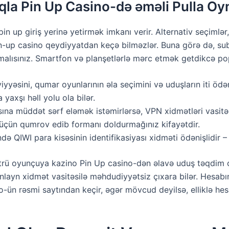
qla Pin Up Casino-də əməli Pulla Oy
in up giriş yerinə yetirmək imkanı verir. Alternativ seçimlə
 pin-up casino qeydiyyatdan keçə bilməzlər. Buna görə də, 
malısınız. Smartfon və planşetlərlə mərc etmək getdikcə pop
yyəsini, qumar oyunlarının əla seçimini və uduşların iti ödən
axşı həll yolu ola bilər.
na müddət sərf eləmək istəmirlərsə, VPN xidmətləri vasitəsil
çün qumrov edib formanı doldurmağınız kifayətdir.
ndə QIWI para kisəsinin identifikasiyası xidməti ödənişlidi
ü oyunçuya kazino Pin Up casino-dən əlavə uduş təqdim 
layn xidmət vasitəsilə məhdudiyyətsiz çıxara bilər. Hesabın
no-ün rəsmi saytından keçir, əgər mövcud deyilsə, elliklə 