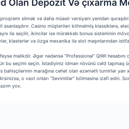
 Olan Depozit Və çıxarma Me
proqramı silmək və daha müasir versiyanı yenidən quraşdırma
i asanlaşdırır. Casino müştəriləri köhnəlmiş klassiklərə, elə
izaynı ilə seçilir, ikincilər isə mürəkkəb bonus sisteminin 
lər, klasterlər və özgə mexanika ilə slot maşınlarından istifa
erfeysə malikdir. Əgər nədənsə “Professional” QIWI hesabını 
bu seçimi seçin. İstədiyiniz idman növünü cəld tapmaq üçün 
us bahisçilərinin marağına cəhət olan əzəmətli turnirlər yan x
irsinizsə, o vaxt onları “Sevimlilər” bölməsinə izafi edin.
lazım yox.