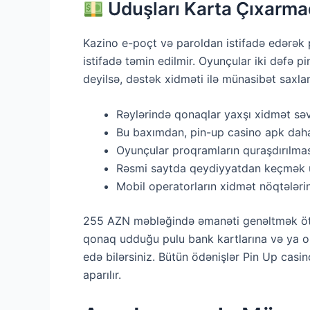
Uduşları Karta Çıxarma
Kazino e-poçt və paroldan istifadə edərək p
istifadə təmin edilmir. Oyunçular iki dəfə
deyilsə, dəstək xidməti ilə münasibət saxla
Rəylərində qonaqlar yaxşı xidmət səvi
Bu baxımdan, pin-up casino apk daha y
Oyunçular proqramların quraşdırılması
Rəsmi saytda qeydiyyatdan keçmək ü
Mobil operatorların xidmət nöqtələri
255 AZN məbləğində əmanəti genəltmək ötr
qonaq udduğu pulu bank kartlarına və ya on
edə bilərsiniz. Bütün ödənişlər Pin Up casi
aparılır.