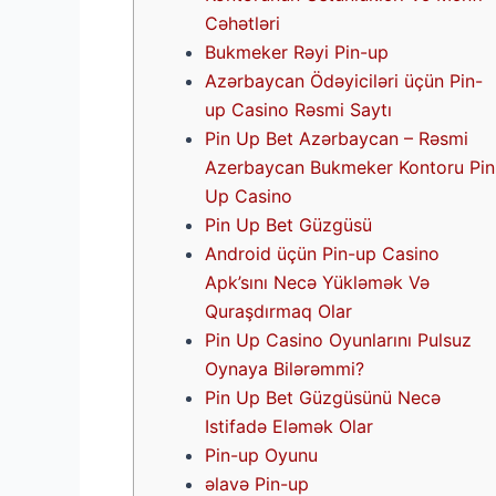
Cəhətləri
Bukmeker Rəyi Pin-up
Azərbaycan Ödəyiciləri üçün Pin-
up Casino Rəsmi Saytı
Pin Up Bet Azərbaycan – Rəsmi
Azerbaycan Bukmeker Kontoru Pin
Up Casino
Pin Up Bet Güzgüsü
Android üçün Pin-up Casino
Apk’sını Necə Yükləmək Və
Quraşdırmaq Olar
Pin Up Casino Oyunlarını Pulsuz
Oynaya Bilərəmmi?
Pin Up Bet Güzgüsünü Necə
Istifadə Eləmək Olar
Pin-up Oyunu
əlavə Pin-up