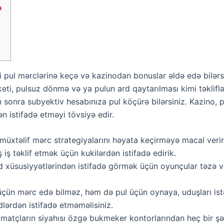
ə
i pul mərclərinə keçə və kazinodan bonuslar əldə edə bilərs
ti, pulsuz dönmə və ya pulun ard qaytarılması kimi təkliflə
sonra subyektiv hesabınıza pul köçürə bilərsiniz. Kazino, pu
ən istifadə etməyi tövsiyə edir.
müxtəlif mərc strategiyalarını həyata keçirməyə macal verir
 iş təklif etmək üçün kukilərdən istifadə edirik.
 xüsusiyyətlərindən istifadə görmək üçün oyunçular təzə ver
üçün mərc edə bilməz, həm də pul üçün oynaya, uduşları istən
lərdən istifadə etməməlisiniz.
atçların siyahısı özgə bukmeker kontorlarından heç bir şək