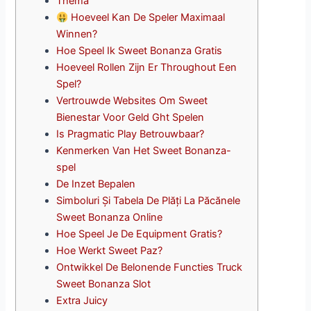
Thema
Hoeveel Kan De Speler Maximaal
Winnen?
Hoe Speel Ik Sweet Bonanza Gratis
Hoeveel Rollen Zijn Er Throughout Een
Spel?
Vertrouwde Websites Om Sweet
Bienestar Voor Geld Ght Spelen
Is Pragmatic Play Betrouwbaar?
Kenmerken Van Het Sweet Bonanza-
spel
De Inzet Bepalen
Simboluri Și Tabela De Plăți La Păcănele
Sweet Bonanza Online
Hoe Speel Je De Equipment Gratis?
Hoe Werkt Sweet Paz?
Ontwikkel De Belonende Functies Truck
Sweet Bonanza Slot
Extra Juicy