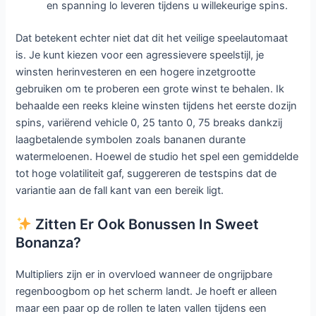
en spanning lo leveren tijdens u willekeurige spins.
Dat betekent echter niet dat dit het veilige speelautomaat
is. Je kunt kiezen voor een agressievere speelstijl, je
winsten herinvesteren en een hogere inzetgrootte
gebruiken om te proberen een grote winst te behalen. Ik
behaalde een reeks kleine winsten tijdens het eerste dozijn
spins, variërend vehicle 0, 25 tanto 0, 75 breaks dankzij
laagbetalende symbolen zoals bananen durante
watermeloenen. Hoewel de studio het spel een gemiddelde
tot hoge volatiliteit gaf, suggereren de testspins dat de
variantie aan de fall kant van een bereik ligt.
Zitten Er Ook Bonussen In Sweet
Bonanza?
Multipliers zijn er in overvloed wanneer de ongrijpbare
regenboogbom op het scherm landt. Je hoeft er alleen
maar een paar op de rollen te laten vallen tijdens een