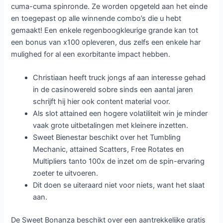
cuma-cuma spinronde. Ze worden opgeteld aan het einde
en toegepast op alle winnende combo’s die u hebt
gemaakt! Een enkele regenboogkleurige grande kan tot
een bonus van x100 opleveren, dus zelfs een enkele har
mulighed for al een exorbitante impact hebben.
Christiaan heeft truck jongs af aan interesse gehad
in de casinowereld sobre sinds een aantal jaren
schrijft hij hier ook content material voor.
Als slot attained een hogere volatiliteit win je minder
vaak grote uitbetalingen met kleinere inzetten.
Sweet Bienestar beschikt over het Tumbling
Mechanic, attained Scatters, Free Rotates en
Multipliers tanto 100x de inzet om de spin-ervaring
zoeter te uitvoeren.
Dit doen se uiteraard niet voor niets, want het slaat
aan.
De Sweet Bonanza beschikt over een aantrekkelijke gratis