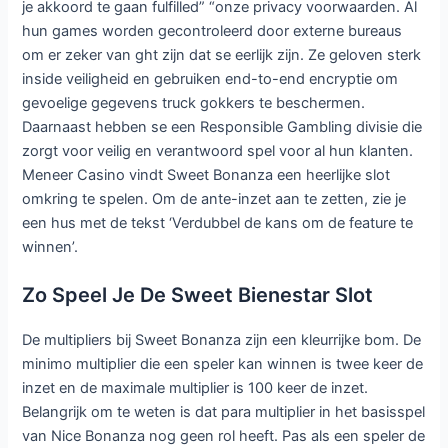
je akkoord te gaan fulfilled” “onze privacy voorwaarden. Al
hun games worden gecontroleerd door externe bureaus
om er zeker van ght zijn dat se eerlijk zijn. Ze geloven sterk
inside veiligheid en gebruiken end-to-end encryptie om
gevoelige gegevens truck gokkers te beschermen.
Daarnaast hebben se een Responsible Gambling divisie die
zorgt voor veilig en verantwoord spel voor al hun klanten.
Meneer Casino vindt Sweet Bonanza een heerlijke slot
omkring te spelen. Om de ante-inzet aan te zetten, zie je
een hus met de tekst ‘Verdubbel de kans om de feature te
winnen’.
Zo Speel Je De Sweet Bienestar Slot
De multipliers bij Sweet Bonanza zijn een kleurrijke bom. De
minimo multiplier die een speler kan winnen is twee keer de
inzet en de maximale multiplier is 100 keer de inzet.
Belangrijk om te weten is dat para multiplier in het basisspel
van Nice Bonanza nog geen rol heeft. Pas als een speler de