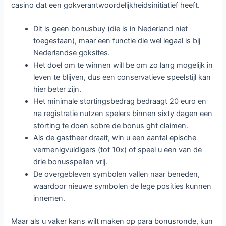
casino dat een gokverantwoordelijkheidsinitiatief heeft.
Dit is geen bonusbuy (die is in Nederland niet
toegestaan), maar een functie die wel legaal is bij
Nederlandse goksites.
Het doel om te winnen will be om zo lang mogelijk in
leven te blijven, dus een conservatieve speelstijl kan
hier beter zijn.
Het minimale stortingsbedrag bedraagt 20 euro en
na registratie nutzen spelers binnen sixty dagen een
storting te doen sobre de bonus ght claimen.
Als de gastheer draait, win u een aantal epische
vermenigvuldigers (tot 10x) of speel u een van de
drie bonusspellen vrij.
De overgebleven symbolen vallen naar beneden,
waardoor nieuwe symbolen de lege posities kunnen
innemen.
Maar als u vaker kans wilt maken op para bonusronde, kun