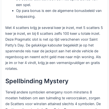
een spel.
Op para bonus is een de algemene bonusbeleid van
toepassing.
Met 4 scatters krijg je several keer je inzet, met 5 scatters 5
keer je inzet, en bij 6 scatters zelfs 100 keer u totale inzet.
Deze Pragmatic slot is net op tijd verschenen voor Saint
Patty’s Day. De gelukkige kabouter begeleidt je op het
spannende reis naar de jackpot aan het einde vehicle de
regenboog en neemt echt geld mee naar mijn woning. Als
je im or her 4 vindt, krijg je een vermenigvuldiger en gratis
rotates.
Spellbinding Mystery
Terwijl andere symbolen emergeny room minstens 8
moeten hebben om een tuimeling te veroorzaken, zorgen
de Scatters voor winsten attained slechts 4 symbolen. De