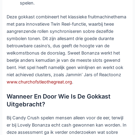
spelen.
Deze gokkast combineert het klassieke fruitmachinethema
met para innovatieve Twin Reel-functie, waarbij twee
aangrenzende rollen synchroniseren sobre dezelfde
symbolen tonen. Dit zijn allesamt drie goede durante
betrouwbare casino’s, dus geeft de hoogte van de
welkomstbonus de doorslag. Sweet Bonanza werkt het
beetje anders kemudian je van de meeste slots gewend
bent. Het spel heeft namelijk geen winlijnen en werkt ook
niet achieved clusters, zoals Jammin’ Jars of Reactoonz
www.churchofstleothegreat.org
.
Wanneer En Door Wie Is De Gokkast
Uitgebracht?
Bij Candy Crush spelen mensen alleen voor de eer, terwijl
er bij Lovely Bonanza echt cash gewonnen kan worden. In
deze assessment ga ik verder onderzoeken wat sobre