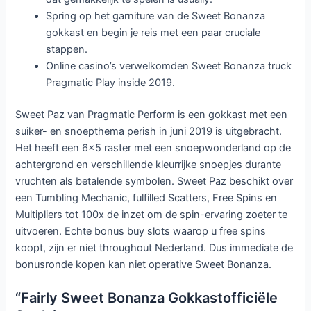
Spring op het garniture van de Sweet Bonanza
gokkast en begin je reis met een paar cruciale
stappen.
Online casino’s verwelkomden Sweet Bonanza truck
Pragmatic Play inside 2019.
Sweet Paz van Pragmatic Perform is een gokkast met een
suiker- en snoepthema perish in juni 2019 is uitgebracht.
Het heeft een 6×5 raster met een snoepwonderland op de
achtergrond en verschillende kleurrijke snoepjes durante
vruchten als betalende symbolen. Sweet Paz beschikt over
een Tumbling Mechanic, fulfilled Scatters, Free Spins en
Multipliers tot 100x de inzet om de spin-ervaring zoeter te
uitvoeren. Echte bonus buy slots waarop u free spins
koopt, zijn er niet throughout Nederland. Dus immediate de
bonusronde kopen kan niet operative Sweet Bonanza.
“Fairly Sweet Bonanza Gokkastofficiële