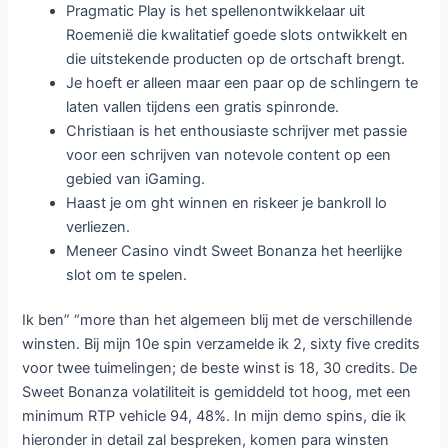
Pragmatic Play is het spellenontwikkelaar uit
Roemenië die kwalitatief goede slots ontwikkelt en
die uitstekende producten op de ortschaft brengt.
Je hoeft er alleen maar een paar op de schlingern te
laten vallen tijdens een gratis spinronde.
Christiaan is het enthousiaste schrijver met passie
voor een schrijven van notevole content op een
gebied van iGaming.
Haast je om ght winnen en riskeer je bankroll lo
verliezen.
Meneer Casino vindt Sweet Bonanza het heerlijke
slot om te spelen.
Ik ben” “more than het algemeen blij met de verschillende
winsten. Bij mijn 10e spin verzamelde ik 2, sixty five credits
voor twee tuimelingen; de beste winst is 18, 30 credits. De
Sweet Bonanza volatiliteit is gemiddeld tot hoog, met een
minimum RTP vehicle 94, 48%. In mijn demo spins, die ik
hieronder in detail zal bespreken, komen para winsten