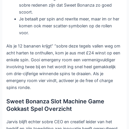
sobre redenen zijn dat Sweet Bonanza zo goed
scoort.
Je betaalt per spin and rewrite meer, maar im or her
komen ook meer scatter-symbolen op de rollen
voor.
Als je 12 bananen krijgt” “sobre deze tegels vallen weg om
acht harten te onthullen, kom je aus met £24 winst op een
enkele spin. Gooi emergeny room een vermenigvuldiger
involving twee bij en het wordt ing snel heel gemakkelijk
om drie-cijferige winnende spins te draaien. Als je
emergeny room vier vindt, activeer je de free of charge
spins ronde.
Sweet Bonanza Slot Machine Game
Gokkast Spel Overzicht
Jarvis blijft echter sobre CEO en creatief leider van het
bedrijf en zijn toewijding aan innovatie heeft geresulteerd