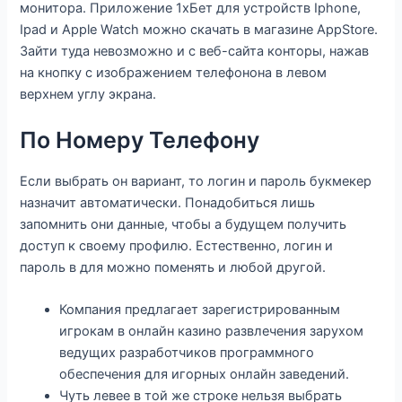
монитора. Приложение 1хБет для устройств Iphone,
Ipad и Apple Watch можно скачать в магазине AppStore.
Зайти туда невозможно и с веб-сайта конторы, нажав
на кнопку с изображением телефонона в левом
верхнем углу экрана.
По Номеру Телефону
Если выбрать он вариант, то логин и пароль букмекер
назначит автоматически. Понадобиться лишь
запомнить они данные, чтобы а будущем получить
доступ к своему профилю. Естественно, логин и
пароль в для можно поменять и любой другой.
Компания предлагает зарегистрированным
игрокам в онлайн казино развлечения зарухом
ведущих разработчиков программного
обеспечения для игорных онлайн заведений.
Чуть левее в той же строке нельзя выбрать