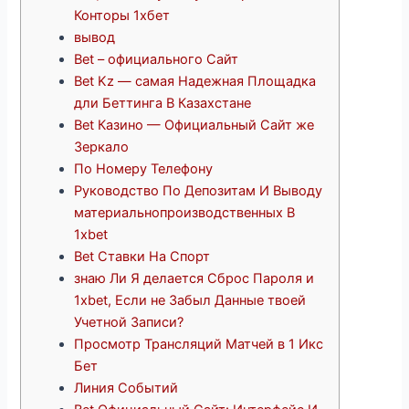
Конторы 1хбет
вывод
Bet – официального Сайт
Bet Kz — самая Надежная Площадка
дли Беттинга В Казахстане
Bet Казино — Официальный Сайт же
Зеркало
По Номеру Телефону
Руководство По Депозитам И Выводу
материальнопроизводственных В
1xbet
Bet Ставки На Спорт
знаю Ли Я делается Сброс Пароля и
1xbet, Если не Забыл Данные твоей
Учетной Записи?
Просмотр Трансляций Матчей в 1 Икс
Бет
Линия Событий