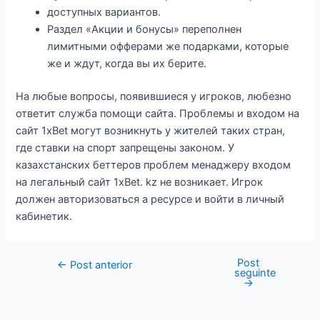
доступных вариантов.
Раздел «Акции и бонусы» переполнен
лимитными офферами же подарками, которые
же и ждут, когда вы их берите.
На любые вопросы, появившиеся у игроков, любезно
ответит служба помощи сайта. Проблемы и входом на
сайт 1xBet могут возникнуть у жителей таких стран,
где ставки на спорт запрещены законом. У
казахстанских беттеров проблем менаджеру входом
на легальный сайт 1xBet. kz не возникает. Игрок
должен авторизоваться а ресурсе и войти в личный
кабинетик.
Post
←
Post anterior
seguinte
→