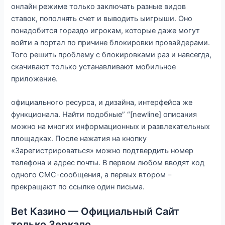
онлайн режиме только заключать разные видов
ставок, пополнять счет и выводить ыигрыши. Оно
понадобится гораздо игрокам, которые даже могут
войти а портал по причине блокировки провайдерами.
Того решить проблему с блокировками раз и навсегда,
скачивают только устанавливают мобильное
приложение.
официального ресурса, и дизайна, интерфейса же
функционала. Найти подобные” “[newline] описания
можно на многих информационных и развлекательных
площадках. После нажатия на кнопку
«Зарегистрироваться» можно подтвердить номер
телефона и адрес почты. В первом любом вводят код
одного СМС-сообщения, а первых втором –
прекращают по ссылке один письма.
Bet Казино — Официальный Сайт
только Зеркало