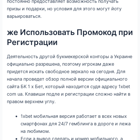
постоянно предоставляет возможность получать
призы и подарки, но условия для этого могут йоту
варьироваться.
же Использовать Промокод при
Регистрации
Деятельность другой букмекерской конторы а Украине
официально разрешена, поэтому игрокам даже
придется искать свободное зеркало на сегодня. Для
начала проведет обзор полной версии официального
сайта БК 1 х Бет, который находится судя адресу 1xbet
com ua. Клавиши подле и регистрации сложно найти в
правом верхнем углу.
1xbet мобильная версия работает в всех новых
смартфонах для 24/7 гемблинга в дороге и лежа
на любимом.
Если а вывод сделать и номер мобильного, а