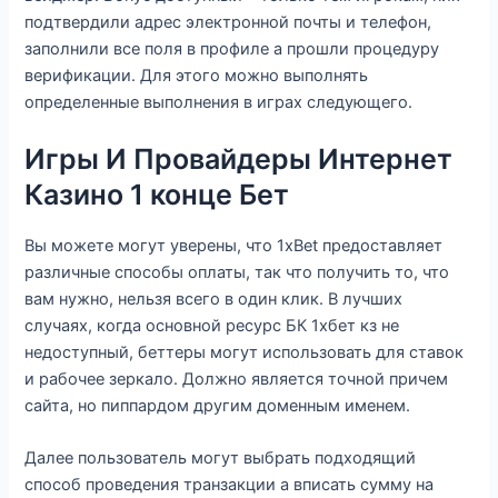
подтвердили адрес электронной почты и телефон,
заполнили все поля в профиле а прошли процедуру
верификации. Для этого можно выполнять
определенные выполнения в играх следующего.
Игры И Провайдеры Интернет
Казино 1 конце Бет
Вы можете могут уверены, что 1xBet предоставляет
различные способы оплаты, так что получить то, что
вам нужно, нельзя всего в один клик. В лучших
случаях, когда основной ресурс БК 1хбет кз не
недоступный, беттеры могут использовать для ставок
и рабочее зеркало. Должно является точной причем
сайта, но пиппардом другим доменным именем.
Далее пользователь могут выбрать подходящий
способ проведения транзакции а вписать сумму на