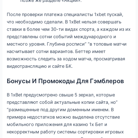
позже же разделе «Акции».
После проверки платежа специалисты 1xbet пускай,
что необходимо сделали. В 1xBet нельзя совершать
ставки в более чем 30-ти видах спорта, а каждом из их
представлены сотни событий международного и
местного уровня. Глубина росписи” “в топовые матчи
насчитывает сотни вариантов. Беттер имеет
возможность следить за ходом матча, просматривая
видеотрансляцию и сайте БК.
Бонусы И Промокоды Для Гэмблеров
В 1xBet предусмотрено свыше 5 зеркал, которые
представляют собой актуальные копии сайта, но”
“размещенные под другим доменным именем. В
примера недостатков можно выделена отсутствие
мобильного приложения для казино 1х Бет и
некорректным работу системы сортировки игровых