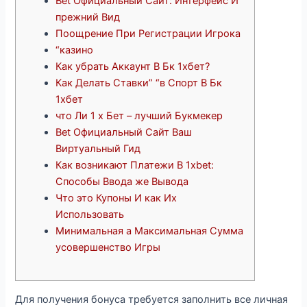
Bet Официальный Сайт: Интерфейс И
прежний Вид
Поощрение При Регистрации Игрока
“казино
Как убрать Аккаунт В Бк 1хбет?
Как Делать Ставки” “в Спорт В Бк
1хбет
что Ли 1 х Бет – лучший Букмекер
Bet Официальный Сайт Ваш
Виртуальный Гид
Как возникают Платежи В 1xbet:
Способы Ввода же Вывода
Что это Купоны И как Их
Использовать
Минимальная а Максимальная Сумма
усовершенство Игры
Для получения бонуса требуется заполнить все личная