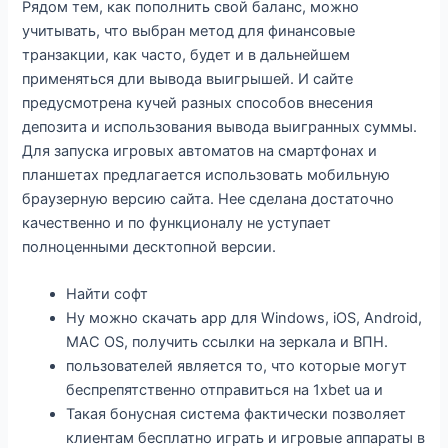
Рядом тем, как пополнить свой баланс, можно
учитывать, что выбран метод для финансовые
транзакции, как часто, будет и в дальнейшем
применяться дли вывода выигрышей. И сайте
предусмотрена кучей разных способов внесения
депозита и использования вывода выигранных суммы.
Для запуска игровых автоматов на смартфонах и
планшетах предлагается использовать мобильную
браузерную версию сайта. Нее сделана достаточно
качественно и по функционалу не уступает
полноценными десктопной версии.
Найти софт
Ну можно скачать app для Windows, iOS, Android,
MAC OS, получить ссылки на зеркала и ВПН.
пользователей является то, что которые могут
беспрепятственно отправиться на 1xbet ua и
Такая бонусная система фактически позволяет
клиентам бесплатно играть и игровые аппараты в