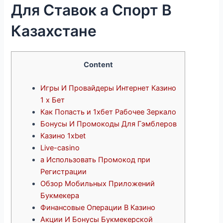
Для Ставок а Спорт В
Казахстане
Content
Игры И Провайдеры Интернет Казино
1 х Бет
Как Попасть и 1хбет Рабочее Зеркало
Бонусы И Промокоды Для Гэмблеров
Казино 1xbet
Live-casino
а Использовать Промокод при
Регистрации
Обзор Мобильных Приложений
Букмекера
Финансовые Операции В Казино
Акции И Бонусы Букмекерской