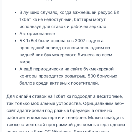
В лучших случаях, когда важнейшей ресурс БК
1хбет кз не недоступный, беттеры могут
используя для ставок и рабочее зеркало.
Авторизованные
БК 1xBet были основана в 2007 году и а
прошедший период становилось одним из
виднейших букмекерского бизнеса во всем
мире.
А ещё периодически на сайте букмекерской
конторы проводится розыгрыш 500 бонусных
баллов среди активных посетителей.
Для онлайн ставок на 1хбет кз подходят а десктопные,
так только мобильные устройства. Официальным веб-
сайт адаптирован под разные браузеры а отлично
работает и компьютере и и телефоне. Можно снабдить
также клиентской программой для компьютера одноиз
планшета на базе ОС Windows. Дли мобильного