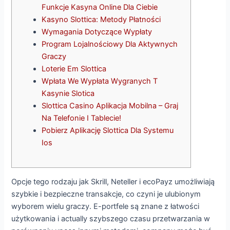
Funkcje Kasyna Online Dla Ciebie
Kasyno Slottica: Metody Płatności
Wymagania Dotyczące Wypłaty
Program Lojalnościowy Dla Aktywnych
Graczy
Loterie Em Slottica
Wpłata We Wypłata Wygranych T
Kasynie Slotica
Slottica Casino Aplikacja Mobilna – Graj
Na Telefonie I Tablecie!
Pobierz Aplikację Slottica Dla Systemu
Ios
Opcje tego rodzaju jak Skrill, Neteller i ecoPayz umożliwiają
szybkie i bezpieczne transakcje, co czyni je ulubionym
wyborem wielu graczy. E-portfele są znane z łatwości
użytkowania i actually szybszego czasu przetwarzania w