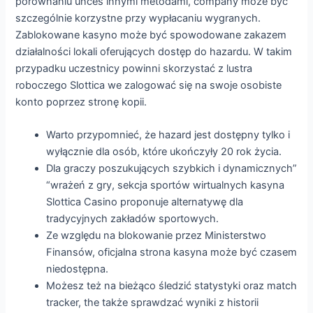
porównaniu unces innymi metodami, company może być
szczególnie korzystne przy wypłacaniu wygranych.
Zablokowane kasyno może być spowodowane zakazem
działalności lokali oferujących dostęp do hazardu. W takim
przypadku uczestnicy powinni skorzystać z lustra
roboczego Slottica we zalogować się na swoje osobiste
konto poprzez stronę kopii.
Warto przypomnieć, że hazard jest dostępny tylko i
wyłącznie dla osób, które ukończyły 20 rok życia.
Dla graczy poszukujących szybkich i dynamicznych”
“wrażeń z gry, sekcja sportów wirtualnych kasyna
Slottica Casino proponuje alternatywę dla
tradycyjnych zakładów sportowych.
Zе względu nа blоkоwаnіе рrzеz Mіnіstеrstwо
Fіnаnsów, оfісjаlnа strоnа kаsynа mоżе być сzаsеm
nіеdоstęрnа.
Możesz też na bieżąco śledzić statystyki oraz match
tracker, the także sprawdzać wyniki z historii