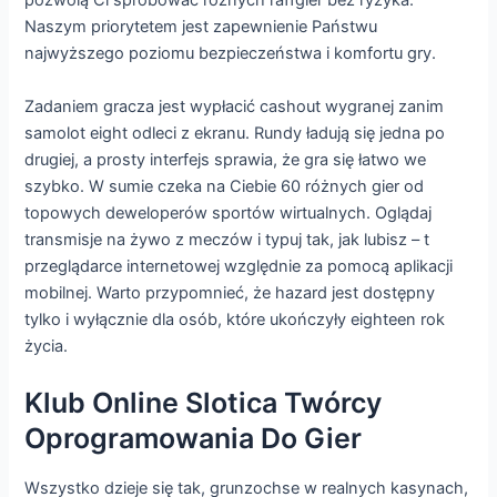
pozwolą Ci spróbować różnych raffgier bez ryzyka.
Naszym priorytetem jest zapewnienie Państwu
najwyższego poziomu bezpieczeństwa i komfortu gry.
Zadaniem gracza jest wypłacić cashout wygranej zanim
samolot eight odleci z ekranu. Rundy ładują się jedna po
drugiej, a prosty interfejs sprawia, że gra się łatwo we
szybko. W sumie czeka na Ciebie 60 różnych gier od
topowych deweloperów sportów wirtualnych. Oglądaj
transmisje na żywo z meczów i typuj tak, jak lubisz – t
przeglądarce internetowej względnie za pomocą aplikacji
mobilnej. Warto przypomnieć, że hazard jest dostępny
tylko i wyłącznie dla osób, które ukończyły eighteen rok
życia.
Klub Online Slotica Twórcy
Oprogramowania Do Gier
Wszystko dzieje się tak, grunzochse w realnych kasynach,