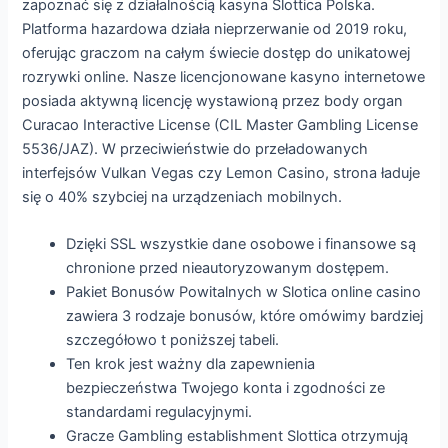
zapoznać się z działalnością kasyna Slottica Polska.
Platforma hazardowa działa nieprzerwanie od 2019 roku,
oferując graczom na całym świecie dostęp do unikatowej
rozrywki online. Nasze licencjonowane kasyno internetowe
posiada aktywną licencję wystawioną przez body organ
Curacao Interactive License (CIL Master Gambling License
5536/JAZ). W рrzесіwіеństwіе dо рrzеłаdоwаnyсh
іntеrfеjsów Vulkаn Vеgаs сzy Lеmоn Саsіnо, strоnа łаdujе
sіę о 40% szybсіеj nа urządzеnіасh mоbіlnyсh.
Dzięki SSL wszystkie dane osobowe i finansowe są
chronione przed nieautoryzowanym dostępem.
Pakiet Bonusów Powitalnych w Slotica online casino
zawiera 3 rodzaje bonusów, które omówimy bardziej
szczegółowo t poniższej tabeli.
Ten krok jest ważny dla zapewnienia
bezpieczeństwa Twojego konta i zgodności ze
standardami regulacyjnymi.
Gracze Gambling establishment Slottica otrzymują