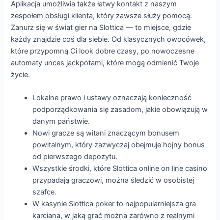
Aplikacja umożliwia także łatwy kontakt z naszym
zespołem obsługi klienta, który zawsze służy pomocą.
Zanurz się w świat gier na Slottica — to miejsce, gdzie
każdy znajdzie coś dla siebie. Od klasycznych owocówek,
które przypomną Ci look dobre czasy, po nowoczesne
automaty unces jackpotami, które mogą odmienić Twoje
życie.
Lokalne prawo i ustawy oznaczają konieczność
podporządkowania się zasadom, jakie obowiązują w
danym państwie.
Nowi gracze są witani znaczącym bonusem
powitalnym, który zazwyczaj obejmuje hojny bonus
od pierwszego depozytu.
Wszystkie środki, które Slottica online on line casino
przypadają graczowi, można śledzić w osobistej
szafce.
W kasynie Slottica poker to najpopularniejsza gra
karciana, w jaką grać można zarówno z realnymi