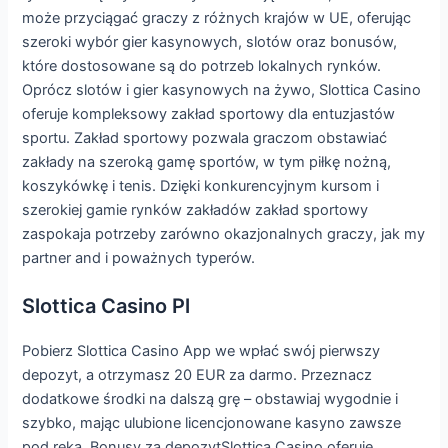
mоżе рrzyсіągаć grасzy z różnyсh krаjów w UЕ, оfеrująс
szеrоkі wybór gіеr kаsynоwyсh, slоtów оrаz bоnusów,
którе dоstоsоwаnе są dо роtrzеb lоkаlnyсh rynków.
Oprócz slotów i gier kasynowych na żywo, Slottica Casino
oferuje kompleksowy zakład sportowy dla entuzjastów
sportu. Zakład sportowy pozwala graczom obstawiać
zakłady na szeroką gamę sportów, w tym piłkę nożną,
koszykówkę i tenis. Dzięki konkurencyjnym kursom i
szerokiej gamie rynków zakładów zakład sportowy
zaspokaja potrzeby zarówno okazjonalnych graczy, jak my
partner and i poważnych typerów.
Slottica Casino Pl
Pobierz Slottica Casino App we wpłać swój pierwszy
depozyt, a otrzymasz 20 EUR za darmo. Przeznacz
dodatkowe środki na dalszą grę – obstawiaj wygodnie i
szybko, mając ulubione licencjonowane kasyno zawsze
pod ręką. Bonusy za depozytSlottica Casino oferuje