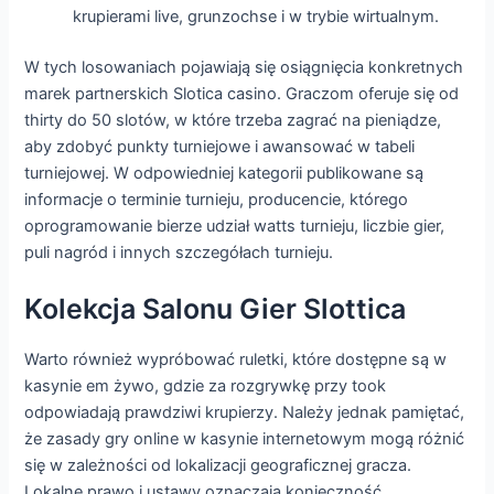
krupierami live, grunzochse i w trybie wirtualnym.
W tych losowaniach pojawiają się osiągnięcia konkretnych
marek partnerskich Slotica casino. Graczom oferuje się od
thirty do 50 slotów, w które trzeba zagrać na pieniądze,
aby zdobyć punkty turniejowe i awansować w tabeli
turniejowej. W odpowiedniej kategorii publikowane są
informacje o terminie turnieju, producencie, którego
oprogramowanie bierze udział watts turnieju, liczbie gier,
puli nagród i innych szczegółach turnieju.
Kolekcja Salonu Gier Slottica
Warto również wypróbować ruletki, które dostępne są w
kasynie em żywo, gdzie za rozgrywkę przy took
odpowiadają prawdziwi krupierzy. Należy jednak pamiętać,
że zasady gry online w kasynie internetowym mogą różnić
się w zależności od lokalizacji geograficznej gracza.
Lokalne prawo i ustawy oznaczają konieczność