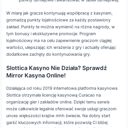
W miarę jak gracze kontynuują współpracę z kasynem,
gromadzą punkty lojalnościowe za każdy postawiony
zakład. Punkty te można wymienić na różne nagrody, w
tym bonusy i ekskluzywne promocje. Program
lojalnościowy ma na celu zapewnienie graczom ciągłej
wartości, ulepszając ich wrażenia z gry i actually oferując
dodatkowe zachęty do kontynuowania gry.
Slottica Kasyno Nie Działa? Sprawdź
Mirror Kasyna Online!
Działająca od roku 2019 internetowa platforma kasynowa
Slottica otrzymała licencję kasynową Curacao na
organizację gier i zakładów online. Dzięki temu serwis
może całkowicie legalnie oferować swoje usługi graczom
unces większości krajów mhh świecie. Na dobry start
garść kluczowych informacji, które pozwolą Ci bliżej