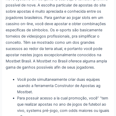
possível de nove. A escolha particular de apostas do site
sobre apostas é muito apreciada e conhecida entre os
jogadores brasileiros. Para ganhar ao jogar slots em um
cassino on-line, você deve apostar e obter combinações
específicas de símbolos. Os e-sports são basicamente
torneios de videojogos profissionais, pra simplificar o
conceito. Têm se mostrado como um dos grandes
sucessos ao redor da terra atual, e portanto você pode
apostar nestes jogos excepcionalmente conocidos na
Mostbet Brasil. A Mostbet no Brasil oferece alguma ampla
gama de ganhos possíveis afin de seus jogadores.
Você pode simultaneamente criar duas equipes
usando a ferramenta Construtor de Apostas ag
Mostbet.
Para possuir acesso a la cual promoção, você” “tem
que realizar apostas no ano de jogos de futebol ao
vivo, systems pré-jogo, com odds maiores ou iguais