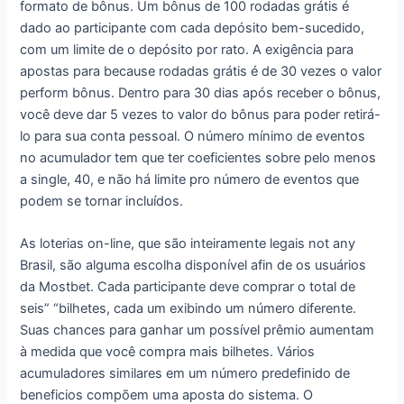
formato de bônus. Um bônus de 100 rodadas grátis é
dado ao participante com cada depósito bem-sucedido,
com um limite de o depósito por rato. A exigência para
apostas para because rodadas grátis é de 30 vezes o valor
perform bônus. Dentro para 30 dias após receber o bônus,
você deve dar 5 vezes to valor do bônus para poder retirá-
lo para sua conta pessoal. O número mínimo de eventos
no acumulador tem que ter coeficientes sobre pelo menos
a single, 40, e não há limite pro número de eventos que
podem se tornar incluídos.
As loterias on-line, que são inteiramente legais not any
Brasil, são alguma escolha disponível afin de os usuários
da Mostbet. Cada participante deve comprar o total de
seis” “bilhetes, cada um exibindo um número diferente.
Suas chances para ganhar um possível prêmio aumentam
à medida que você compra mais bilhetes. Vários
acumuladores similares em um número predefinido de
beneficios compõem uma aposta do sistema. O