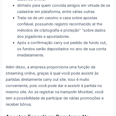
dinheiro para quem convida amigos em virtude de se
cadastrar em plataforma, entre várias outras
Trata-se de um cassino e casa sobre apostas
confiável, possuindo registro reconhecido at the
métodos de criptografia e proteção” “sobre dados
dos jogadores e apostadores.
Após a confirmação carry out pedido de funds out,
os fundos serão depositados no ano de sua conta
imediatamente.
Além disso, a empresa proporciona uma função de
streaming online, graças à qual você pode assistir às
partidas diretamente carry out site. Isso é muito
conveniente, pois você pode dar e assistir à partida no
mesmo site. Ao ze registrar na trampolín Mostbet, você
tem a possibilidade de participar de várias promoções e
receber bônus.