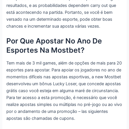
resultados, e as probabilidades dependem carry out que
está acontecendo na partida. Portanto, se você é bem
versado na um determinado esporte, pode obter boas
chances e incrementar sua aposta várias vezes.
Por Que Apostar No Ano De
Esportes Na Mostbet?
Tem mais de 3 mil games, além de opções de mais para 20
esportes para apostar. Para apoiar os jogadores no ano de
momentos difíceis nas apostas esportivas, a new Mostbet
desenvolveu um bônus Lucky Loser, que concede apostas
grátis caso você esteja em alguma maré de circunstancia.
Para ter acesso a esta promoção, é necessário que você
realize apostas simples ou múltiplas no pré-jogo ou ao vivo
por o andamento de uma promoção – las siguientes
apostas são chamadas de cupons.