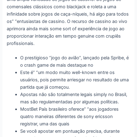
comensales clássicos como blackjack e roleta a uma
infinidade sobre jogos de caça-níqueis, há algo para todos
os” “entusiastas de cassino. O recurso de cassino ao vivo
aprimora ainda mais some sort of experiência de jogo ao
proporcionar interação em tempo genuine com crupiês
profissionais.
O prestigioso “jogo do avião”, lançado pela Spribe, é
o crash game de mais destaque no
Este é” “um modo muito well-known entre os
usuários, pois permite arriesgar no resultado de uma
partida que já começou.
Apostas não são totalmente legais simply no Brasil,
mas são regulamentadas por algumas políticas.
MostBet País brasileiro oferece” “aos jogadores
quatro maneiras diferentes de sony ericsson
registrar, uma das quais
Se você apostar em pontuação precisa, durante