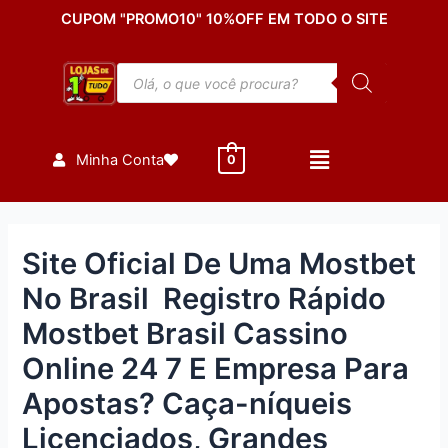
Ir
Post
CUPOM "PROMO10" 10%OFF EM TODO O SITE
para
navigation
o
Pesquisar
conteúdo
produtos
Minha Conta
0
Site Oficial De Uma Mostbet
No Brasil ️ Registro Rápido
Mostbet Brasil Cassino
Online 24 7 E Empresa Para
Apostas? Caça-níqueis
Licenciados, Grandes