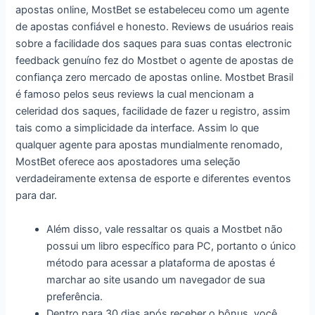
apostas online, MostBet se estabeleceu como um agente
de apostas confiável e honesto. Reviews de usuários reais
sobre a facilidade dos saques para suas contas electronic
feedback genuíno fez do Mostbet o agente de apostas de
confiança zero mercado de apostas online. Mostbet Brasil
é famoso pelos seus reviews la cual mencionam a
celeridad dos saques, facilidade de fazer u registro, assim
tais como a simplicidade da interface. Assim lo que
qualquer agente para apostas mundialmente renomado,
MostBet oferece aos apostadores uma seleção
verdadeiramente extensa de esporte e diferentes eventos
para dar.
Além disso, vale ressaltar os quais a Mostbet não
possui um libro específico para PC, portanto o único
método para acessar a plataforma de apostas é
marchar ao site usando um navegador de sua
preferência.
Dentro para 30 dias após receber o bônus, você