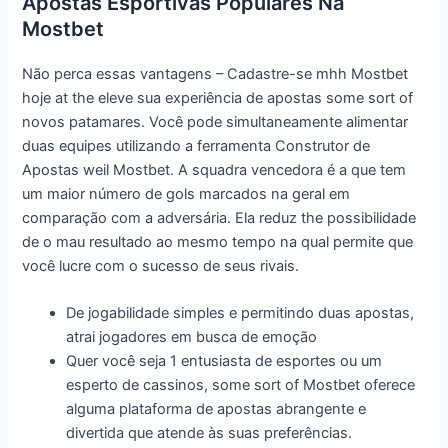
Apostas Esportivas Populares Na
Mostbet
Não perca essas vantagens – Cadastre-se mhh Mostbet
hoje at the eleve sua experiência de apostas some sort of
novos patamares. Você pode simultaneamente alimentar
duas equipes utilizando a ferramenta Construtor de
Apostas weil Mostbet. A squadra vencedora é a que tem
um maior número de gols marcados na geral em
comparação com a adversária. Ela reduz the possibilidade
de o mau resultado ao mesmo tempo na qual permite que
você lucre com o sucesso de seus rivais.
De jogabilidade simples e permitindo duas apostas,
atrai jogadores em busca de emoção
Quer você seja 1 entusiasta de esportes ou um
esperto de cassinos, some sort of Mostbet oferece
alguma plataforma de apostas abrangente e
divertida que atende às suas preferências.