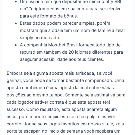
Um usuário tem que depositar no mínimo fifty BRL
em” “criptomoedas em sua conta para ser elegível
para este formato de bônus.
Estes dados podem parecer simples, porém,
mostram que a odaie tem um nom de famille a zelar
simply no mercado.
A companhia Mostbet Brasil fornece todo tipo de
recurso em também de 20 idiomas diferentes para
asegurar acessibilidade aos teus clientes.
Embora seja alguma aposta mais arriscada, se você
ganhar, você pode se tornar bastante compensado. Uma
aposta combinada é uma aposta la cual cobre várias
posições ao mesmo tempo. Somente se a estimativa para
cada jogador estiver correta é que esta aposta terá
sucesso. Como resultado, esta aposta acarreta algum
risco, porém pode ser juicioso se o teu palpite estiver
correto. Jogue seus jogos favoritos em nosso site e, ze a
sorte te escapar, no início da semana você receberá um