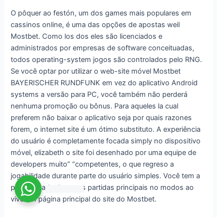
O pôquer ao festón, um dos games mais populares em
cassinos online, é uma das opções de apostas weil
Mostbet. Como los dos eles são licenciados e
administrados por empresas de software conceituadas,
todos operating-system jogos são controlados pelo RNG.
Se você optar por utilizar o web-site móvel Mostbet
BAYERISCHER RUNDFUNK em vez do aplicativo Android
systems a versão para PC, você também não perderá
nenhuma promoção ou bônus. Para aqueles la cual
preferem não baixar o aplicativo seja por quais razones
forem, o internet site é um ótimo substituto. A experiência
do usuário é completamente focada simply no dispositivo
móvel, elizabeth o site foi desenhado por uma equipe de
developers muito” “competentes, o que regreso a
jogabilidade durante parte do usuário simples. Você tem a
possibilidade de ver as partidas principais no modos ao
vivo em página principal do site do Mostbet.