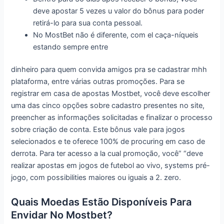
deve apostar 5 vezes u valor do bônus para poder
retirá-lo para sua conta pessoal.
No MostBet não é diferente, com el caça-níqueis
estando sempre entre
dinheiro para quem convida amigos pra se cadastrar mhh
plataforma, entre várias outras promoções. Para se
registrar em casa de apostas Mostbet, você deve escolher
uma das cinco opções sobre cadastro presentes no site,
preencher as informações solicitadas e finalizar o processo
sobre criação de conta. Este bônus vale para jogos
selecionados e te oferece 100% de procuring em caso de
derrota. Para ter acesso a la cual promoção, você” “deve
realizar apostas em jogos de futebol ao vivo, systems pré-
jogo, com possibilities maiores ou iguais a 2. zero.
Quais Moedas Estão Disponíveis Para
Envidar No Mostbet?