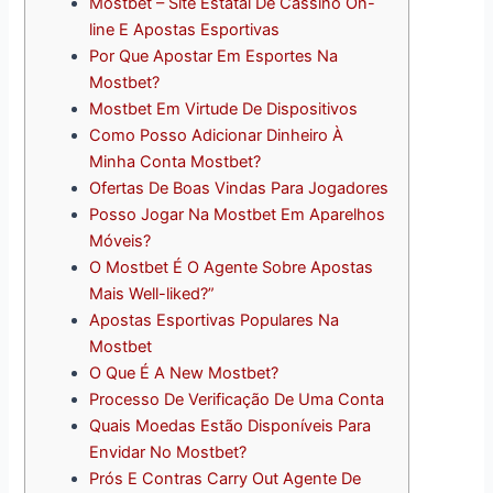
Mostbet – Site Estatal De Cassino On-
line E Apostas Esportivas
Por Que Apostar Em Esportes Na
Mostbet?
Mostbet Em Virtude De Dispositivos
Como Posso Adicionar Dinheiro À
Minha Conta Mostbet?
Ofertas De Boas Vindas Para Jogadores
Posso Jogar Na Mostbet Em Aparelhos
Móveis?
O Mostbet É O Agente Sobre Apostas
Mais Well-liked?”
Apostas Esportivas Populares Na
Mostbet
O Que É A New Mostbet?
Processo De Verificação De Uma Conta
Quais Moedas Estão Disponíveis Para
Envidar No Mostbet?
Prós E Contras Carry Out Agente De