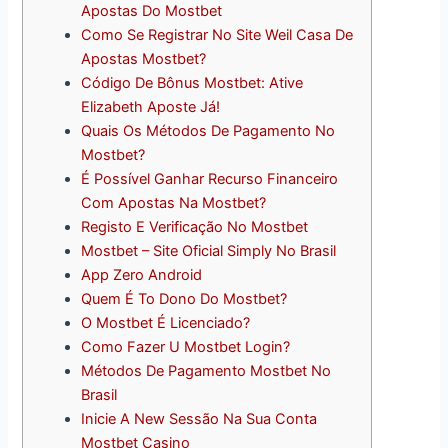
Apostas Do Mostbet
Como Se Registrar No Site Weil Casa De
Apostas Mostbet?
Código De Bônus Mostbet: Ative
Elizabeth Aposte Já!
Quais Os Métodos De Pagamento No
Mostbet?
É Possível Ganhar Recurso Financeiro
Com Apostas Na Mostbet?
Registo E Verificação No Mostbet
Mostbet – Site Oficial Simply No Brasil
App Zero Android
Quem É To Dono Do Mostbet?
O Mostbet É Licenciado?
Como Fazer U Mostbet Login?
Métodos De Pagamento Mostbet No
Brasil
Inicie A New Sessão Na Sua Conta
Mostbet Casino