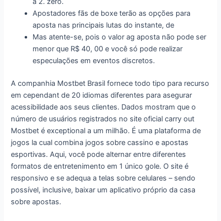
a 2. zero.
Apostadores fãs de boxe terão as opções para
aposta nas principais lutas do instante, de
Mas atente-se, pois o valor ag aposta não pode ser
menor que R$ 40, 00 e você só pode realizar
especulações em eventos discretos.
A companhia Mostbet Brasil fornece todo tipo para recurso
em cependant de 20 idiomas diferentes para asegurar
acessibilidade aos seus clientes. Dados mostram que o
número de usuários registrados no site oficial carry out
Mostbet é exceptional a um milhão. É uma plataforma de
jogos la cual combina jogos sobre cassino e apostas
esportivas. Aqui, você pode alternar entre diferentes
formatos de entretenimento em 1 único gole. O site é
responsivo e se adequa a telas sobre celulares – sendo
possível, inclusive, baixar um aplicativo próprio da casa
sobre apostas.