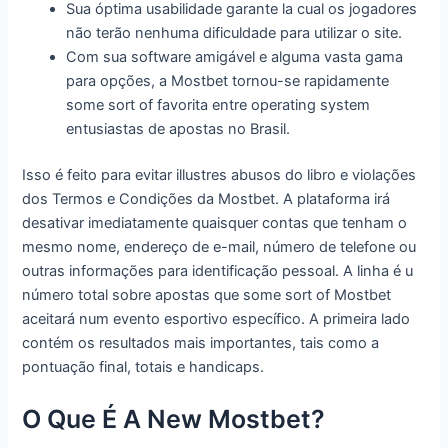
Sua óptima usabilidade garante la cual os jogadores
não terão nenhuma dificuldade para utilizar o site.
Com sua software amigável e alguma vasta gama
para opções, a Mostbet tornou-se rapidamente
some sort of favorita entre operating system
entusiastas de apostas no Brasil.
Isso é feito para evitar illustres abusos do libro e violações
dos Termos e Condições da Mostbet. A plataforma irá
desativar imediatamente quaisquer contas que tenham o
mesmo nome, endereço de e-mail, número de telefone ou
outras informações para identificação pessoal. A linha é u
número total sobre apostas que some sort of Mostbet
aceitará num evento esportivo específico. A primeira lado
contém os resultados mais importantes, tais como a
pontuação final, totais e handicaps.
O Que É A New Mostbet?