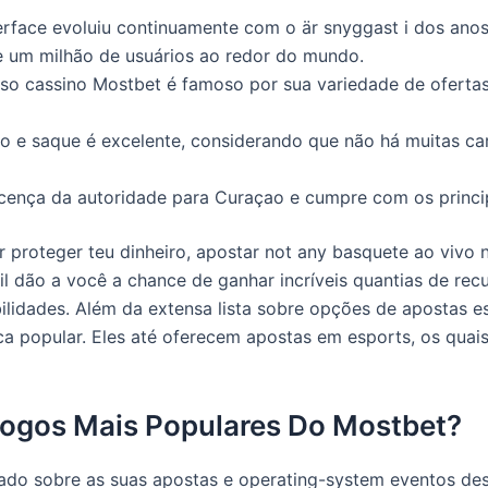
erface evoluiu continuamente com o är snyggast i dos anos
de um milhão de usuários ao redor do mundo.
so cassino Mostbet é famoso por sua variedade de ofertas
 e saque é excelente, considerando que não há muitas ca
cença da autoridade para Curaçao e cumpre com os princip
 proteger teu dinheiro, apostar not any basquete ao vivo 
l dão a você a chance de ganhar incríveis quantias de rec
dades. Além da extensa lista sobre opções de apostas espo
tica popular. Eles até oferecem apostas em esports, os qua
Jogos Mais Populares Do Mostbet?
zado sobre as suas apostas e operating-system eventos des