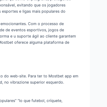
onsável, evitando que os jogadores
 esportes e ligas mais populares do
o emocionantes. Com o processo de
ade de eventos esportivos, jogos de
rma e u suporte ágil ao cliente garantem
 Mostbet oferece alguma plataforma de
eito do web-site. Para ter to Mostbet app em
d, no vibrazione superior esquerdo.
ulares” “lo que futebol, críquete,