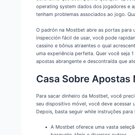
operating system dados dos jogadores e a
tenham problemas associados ao jogo. Qua
O padrón na Mostbet abre as portas para 
inspección fácil de usar, você pode rapida
cassino e bônus atraentes o qual acrescen
uma experiência perfeita. Quer você seja 
apostas abrangente e descontraída que ate
Casa Sobre Apostas
Para sacar dinheiro da Mostbet, você precis
seu dispositivo móvel, você deve acessar u
Depois, basta seguir while instruções para 
A Mostbet oferece uma vasta seleção
basquete, tênis e diversos outros.