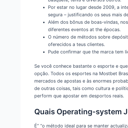
Por estar no lugar desde 2009, a int
segura – justificando os seus mais 
Além dos bônus de boas-vindas, nos
diferentes eventos at the épocas.
O número de métodos sobre depósito
oferecidos a teus clientes.
Pude confirmar que the marca tem li
Se você conhece bastante o esporte e quer
opção. Todos os esportes na Mostbet Brasi
mercados de apostas e às enormes probabili
de outras coisas, tais como cultura e polí
perform que apostar em desportos reais.
Quais Operating-system 
É” “o método ideal para se manter actuali