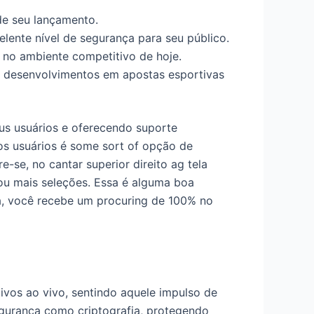
de seu lançamento.
lente nível de segurança para seu público.
 no ambiente competitivo de hoje.
os desenvolvimentos em apostas esportivas
us usuários e oferecendo suporte
os usuários é some sort of opção de
-se, no cantar superior direito ag tela
 ou mais seleções. Essa é alguma boa
la, você recebe um procuring de 100% no
os ao vivo, sentindo aquele impulso de
gurança como criptografia, protegendo