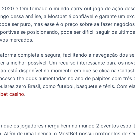
de 2020 e tem tomado o mundo carry out jogo de ação des
go dessa análise, a Mostbet é confiável e garante um exce
ode ser puro, mas esse é o preço sobre se fazer negócios
rtivas se posicionando, pode ser difícil seguir os últim
ovos mercados.
aforma completa e segura, facilitando a navegação dos se
er a melhor possível. Um recurso interessante para os nov
ão está disponível no momento em que se clica na Cadastre
têm acesso the odds aumentadas no ano de palpites com três
ulares zero Brasil, como futebol, basquete e tênis. Com e
bet casino
.
 que os jogadores mergulhem no mundo 2 eventos esportiv
. Além de uma licença, o MostBet possui protocolos de se