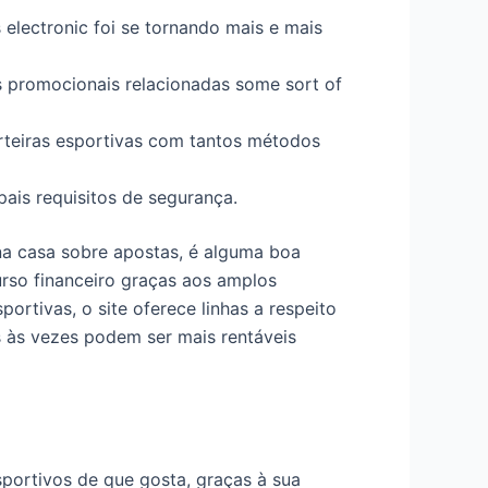
 electronic foi se tornando mais e mais
 promocionais relacionadas some sort of
rteiras esportivas com tantos métodos
ais requisitos de segurança.
na casa sobre apostas, é alguma boa
urso financeiro graças aos amplos
rtivas, o site oferece linhas a respeito
is às vezes podem ser mais rentáveis
portivos de que gosta, graças à sua