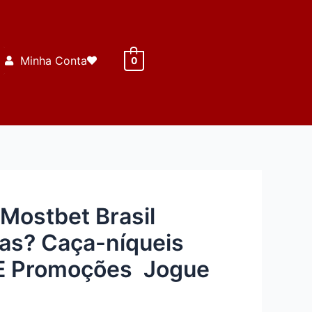
Minha Conta
0
 Mostbet Brasil
as? Caça-níqueis
E Promoções ️ Jogue