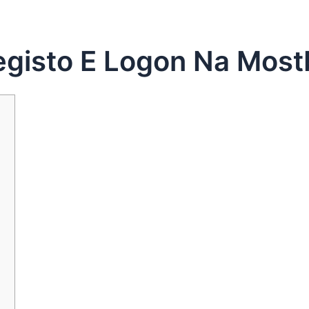
egisto E Logon Na Most