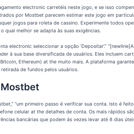
gamento electronic carretéis neste jogo, e se isso compens
trados por Mostbet parecem estimar este jogo em particular
isquer jogos para roleta de cassino. Experimente todos ope
 o qual melhor se adapta às suas exigências.
onta electronic seleccionar a opção ‘Depositar’.” “[newlin
r à sua base diversificada de usuários. Eles incluem cartõ
s (Bitcoin, Ethereum) at the muito mais. A plataforma garan
w retirada de fundos pelos usuários.
 Mostbet
bet,” “um primeiro passo é verificar sua conta. Isto é feit
fone celular at the detalhes de conta. Os mais rápidos sã
ências bancárias que podem às vezes levar até 8 dias útei