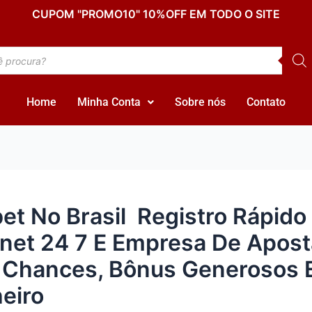
CUPOM "PROMO10" 10%OFF EM TODO O SITE
Home
Minha Conta
Sobre nós
Contato
bet No Brasil ️ Registro Rápido
rnet 24 7 E Empresa De Apost
es Chances, Bônus Generosos 
eiro