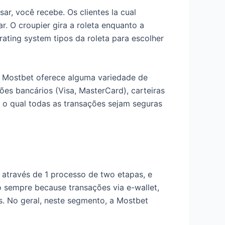
ar, você recebe. Os clientes la cual
. O croupier gira a roleta enquanto a
rating system tipos da roleta para escolher
e]A Mostbet oferece alguma variedade de
es bancários (Visa, MasterCard), carteiras
te o qual todas as transações sejam seguras
o através de 1 processo de two etapas, e
o sempre because transações via e-wallet,
s. No geral, neste segmento, a Mostbet