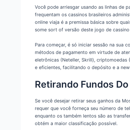
Você pode arriesgar usando as linhas de pa
frequentam os cassinos brasileiros adminis
online viaja é a premissa básica sobre qua
some sort of versão deste jogo de cassino
Para começar, é só iniciar sessão na sua c
métodos de pagamento em virtude de atende
eletrônicas (Neteller, Skrill), criptomoeda
e eficientes, facilitando o depósito e a ne
Retirando Fundos Do
Se você desejar retirar seus ganhos da Most
requer que você forneça seu número de tele
enquanto os também lentos são as transfer
obtém a maior classificação possível.