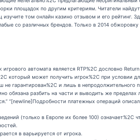
тающие нелегально%2C предлагающие неоригинальный 
дборки площадок по другим критериям. Читатели найду
 изучите том онлайн казино отзывом и его рейтинг. 
лабые со различных брендов. Только в 2014 обжоровку
игрового автомата является RTP%2C дословно Return t
%2C который может получить игрок%2C при условии дл
ш не гарантирован%2C и лишь в непродолжительного 
но обязана разбить на части и выводить же пределах
я.” “[newline]Подробности платежных операций описал
ведений (только в Европе их более 100) означает%2C 
ностей.
ается в варьируется от игрока.