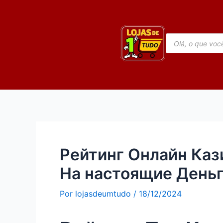
Ir
Post
para
navigation
o
Pesquisar
conteúdo
produtos
Рейтинг Онлайн Каз
На настоящие День
Por
lojasdeumtudo
/
18/12/2024