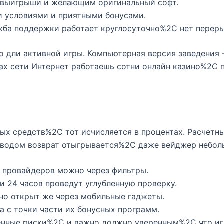
 выигрыши и желающим оригинальный софт.
 условиями и приятными бонусами.
жба поддержки работает круглосуточно%2C нет перерыв
о дли активной игры. Компьютерная версия заведения
орах сети Интернет работаешь сотни онлайн казино%2C
ых средств%2C тот исчисляется в процентах. Расчетн
выводом возврат отыгрывается%2C даже вейджер небо
 провайдеров можно через фильтры.
и 24 часов проведут углубленную проверку.
но открыт же через мобильные гаджеты.
а с точки части их бонусных программ.
енные риски%2C и важно должно уверенным%2C что игр