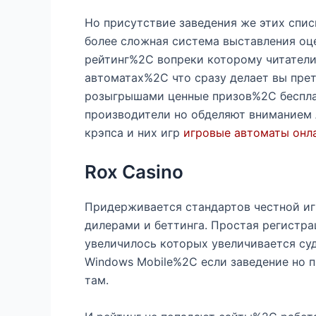
Но присутствие заведения же этих спи
более сложная система выставления о
рейтинг%2C вопреки которому читатели 
автоматах%2C что сразу делает вы пре
розыгрышами ценные призов%2C беспл
производители но обделяют вниманием
крэпса и них игр
игровые автоматы онл
Rox Casino
Придерживается стандартов честной иг
дилерами и беттинга. Простая регистр
увеличилось которых увеличивается су
Windows Mobile%2C если заведение но п
там.