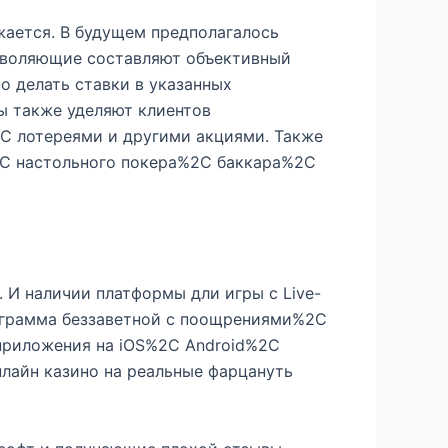
жается. В будущем предполагалось
зволяющие составляют объективный
о делать ставки в указанных
ы также уделяют клиентов
 лотереями и другими акциями. Также
C настольного покера%2C баккара%2C
И наличии платформы дли игры с Live-
рограмма беззаветной с поощрениями%2C
 приложения на iOS%2C Android%2C
нлайн казино на реальные фарцануть