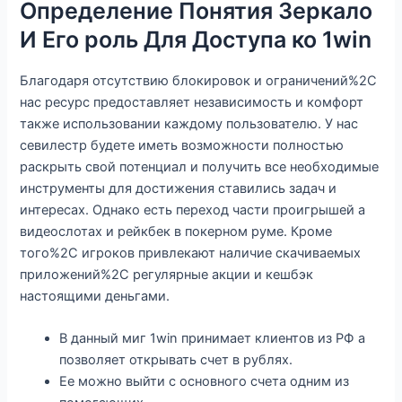
Определение Понятия Зеркало
И Его роль Для Доступа ко 1win
Благодаря отсутствию блокировок и ограничений%2C
нас ресурс предоставляет независимость и комфорт
также использовании каждому пользователю. У нас
севилестр будете иметь возможности полностью
раскрыть свой потенциал и получить все необходимые
инструменты для достижения ставились задач и
интересах. Однако есть переход части проигрышей а
видеослотах и рейкбек в покерном руме. Кроме
того%2C игроков привлекают наличие скачиваемых
приложений%2C регулярные акции и кешбэк
настоящими деньгами.
В данный миг 1win принимает клиентов из РФ а
позволяет открывать счет в рублях.
Ее можно выйти с основного счета одним из