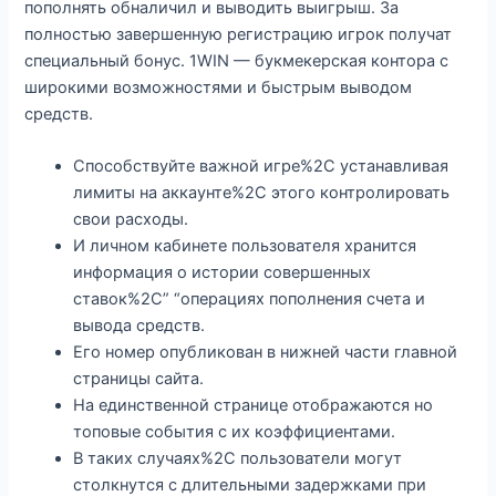
пополнять обналичил и выводить выигрыш. За
полностью завершенную регистрацию игрок получат
специальный бонус. 1WIN — букмекерская контора с
широкими возможностями и быстрым выводом
средств.
Способствуйте важной игре%2C устанавливая
лимиты на аккаунте%2C этого контролировать
свои расходы.
И личном кабинете пользователя хранится
информация о истории совершенных
ставок%2C” “операциях пополнения счета и
вывода средств.
Его номер опубликован в нижней части главной
страницы сайта.
На единственной странице отображаются но
топовые события с их коэффициентами.
В таких случаях%2C пользователи могут
столкнутся с длительными задержками при