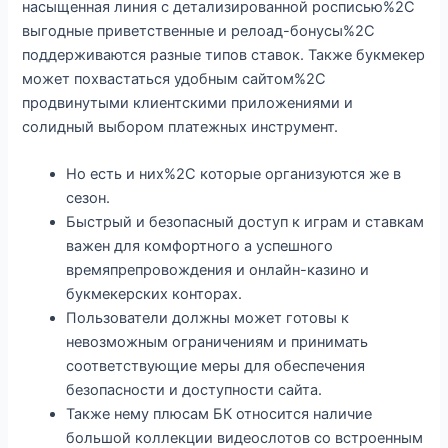
насыщенная линия с детализированной росписью%2C
выгодные приветственные и релоад-бонусы%2C
поддерживаются разные типов ставок. Также букмекер
может похвастаться удобным сайтом%2C
продвинутыми клиентскими приложениями и
солидный выбором платежных инструмент.
Но есть и них%2C которые организуются же в
сезон.
Быстрый и безопасный доступ к играм и ставкам
важен для комфортного а успешного
времяпрепровождения и онлайн-казино и
букмекерских конторах.
Пользователи должны может готовы к
невозможным ограничениям и принимать
соответствующие меры для обеспечения
безопасности и доступности сайта.
Также нему плюсам БК относится наличие
большой коллекции видеослотов со встроенным