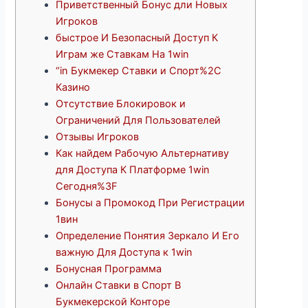
Приветственный Бонус дли Новых
Игроков
быстрое И Безопасный Доступ К
Играм же Ставкам На 1win
“in Букмекер Ставки и Спорт%2C
Казино
Отсутствие Блокировок и
Ограничений Для Пользователей
Отзывы Игроков
Как найдем Рабочую Альтернативу
для Доступа К Платформе 1win
Сегодня%3F
Бонусы а Промокод При Регистрации
1вин
Определение Понятия Зеркало И Его
важную Для Доступа к 1win
Бонусная Программа
Онлайн Ставки в Спорт В
Букмекерской Конторе