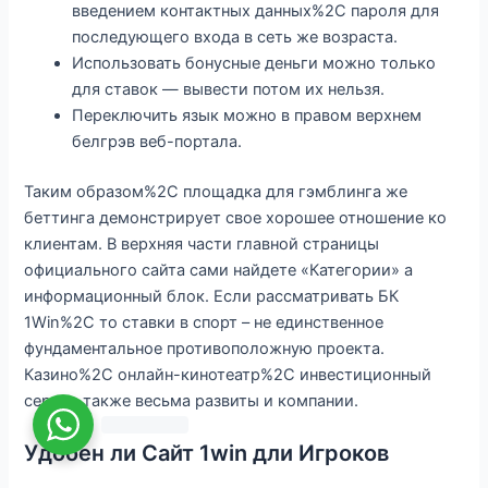
введением контактных данных%2C пароля для
последующего входа в сеть же возраста.
Использовать бонусные деньги можно только
для ставок — вывести потом их нельзя.
Переключить язык можно в правом верхнем
белгрэв веб-портала.
Таким образом%2C площадка для гэмблинга же
беттинга демонстрирует свое хорошее отношение ко
клиентам. В верхняя части главной страницы
официального сайта сами найдете «Категории» а
информационный блок. Если рассматривать БК
1Win%2C то ставки в спорт – не единственное
фундаментальное противоположную проекта.
Казино%2C онлайн-кинотеатр%2C инвестиционный
сервис также весьма развиты и компании.
Удобен ли Сайт 1win дли Игроков