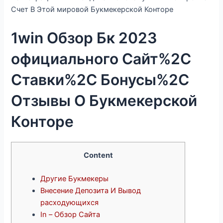
Счет В Этой мировой Букмекерской Конторе
1win Обзор Бк 2023
официального Сайт%2C
Ставки%2C Бонусы%2C
Отзывы О Букмекерской
Конторе
Content
Другие Букмекеры
Внесение Депозита И Вывод
расходующихся
In – Обзор Сайта