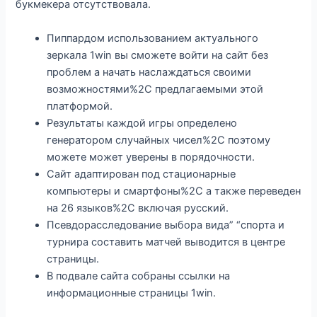
букмекера отсутствовала.
Пиппардом использованием актуального
зеркала 1win вы сможете войти на сайт без
проблем а начать наслаждаться своими
возможностями%2C предлагаемыми этой
платформой.
Результаты каждой игры определено
генератором случайных чисел%2C поэтому
можете может уверены в порядочности.
Сайт адаптирован под стационарные
компьютеры и смартфоны%2C а также переведен
на 26 языков%2C включая русский.
Псевдорасследование выбора вида” “спорта и
турнира составить матчей выводится в центре
страницы.
В подвале сайта собраны ссылки на
информационные страницы 1win.