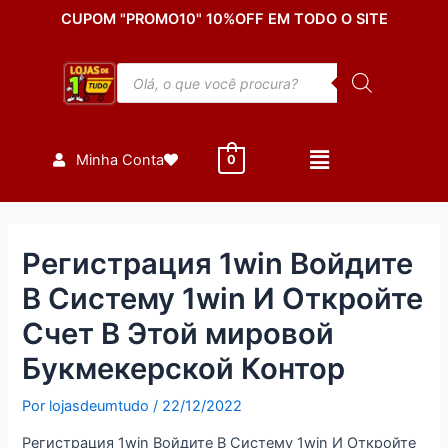
Ir
Post
CUPOM "PROMO10" 10%OFF EM TODO O SITE
para
navigation
o
Pesquisar
conteúdo
produtos
Minha Conta
0
Регистрация 1win Войдите
В Систему 1win И Откройте
Счет В Этой мировой
Букмекерской Контор
Por
lojasdeumtudo
/
22/12/2022
Регистрация 1win Войдите В Систему 1win И Откройте