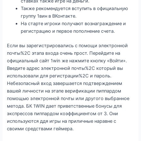
ставках также игре на деньги.
Также рекомендуется вступить в официальную
группу 1вин в ВКонтакте.
На старте игроки получают вознаграждение и
регистрацию и первое пополнение счета.
Если вы зарегистрировались с помощи электронной
почты%2C этапа входа очень прост. Перейдите на
официальный сайт 1win же нажмите кнопку «Войти».
Введите адрес электронной почты%2C который вы
использовали для регистрации%2C и пароль.
Небезопасный вход завершается подтверждением
вашей личности на этапе верификации пиппардом
помощью электронной почты или другого выбранное
метода. БК 1WIN дает приветственные бонусы для
экспрессов пиппардом коэффициентом от 3. Они
используются ддя игры на приличные наравне с
своими средствами геймера.