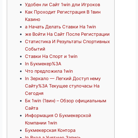
Удобен ли Сайт 1win дли Игроков
Как Проходит Регистрация В 1вин
Казино
а Начать Делать Ставки На 1win
же Войти На Сайт После Регистрации
Статистика И Результаты Спортивных
Событий
Ставки На Спорт и 1win
In Букмекер%3A
Что предложила 1win
In Зеркало — Легкий Доступ нему
Сайту%3A Текущее стулочасы На
Сегодня
Бк 1win (1вин) – Обзор официальным
Сайта
Информация О Букмекерской
Компании 1win
Букмекерская Контора
In Вход а Учетную Запись