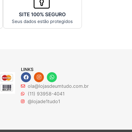
SITE 100% SEGURO
Seus dados estão protegidos
LINKS
F
I
W
a
n
h
c
s
a
ola@lojasdeumtudo.com.br
e
t
t
(11) 93958-4041
b
a
s
o
g
a
@lojade1tudo1
o
r
p
k
a
p
m