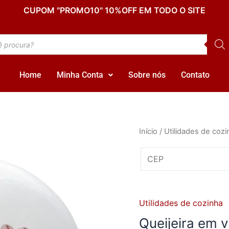
CUPOM "PROMO10" 10%OFF EM TODO O SITE
Home
Minha Conta
Sobre nós
Contato
Queijeira
Início
/
Utilidades de cozi
em
vidro
com
Tampa
quantidade
Utilidades de cozinha
Queijeira em 