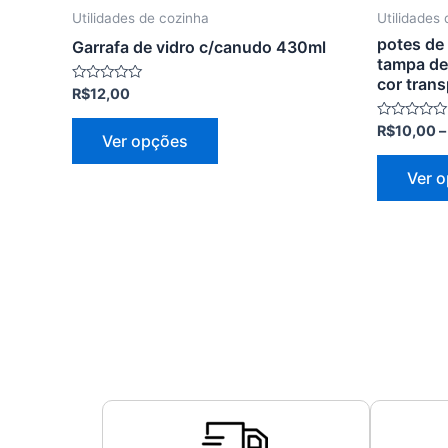
página
Utilidades de cozinha
Utilidades
do
potes de 
Garrafa de vidro c/canudo 430ml
produto
tampa de 
cor tran
Avaliação
R$
12,00
0
de
Avaliação
R$
10,00
–
5
Ver opções
0
de
5
Ver 