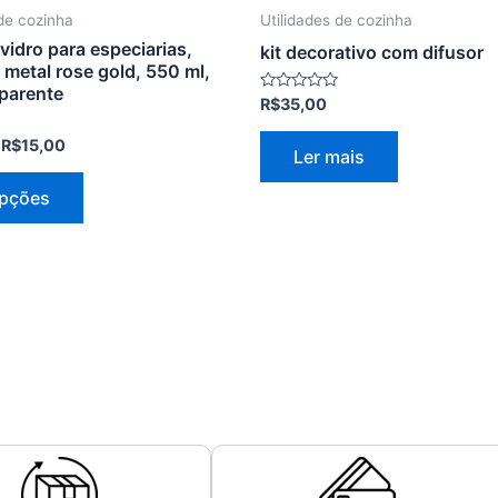
página
 de cozinha
Utilidades de cozinha
do
vidro para especiarias,
kit decorativo com difusor
produto
metal rose gold, 550 ml,
sparente
Avaliação
R$
35,00
0
de
R$
15,00
5
Ler mais
opções