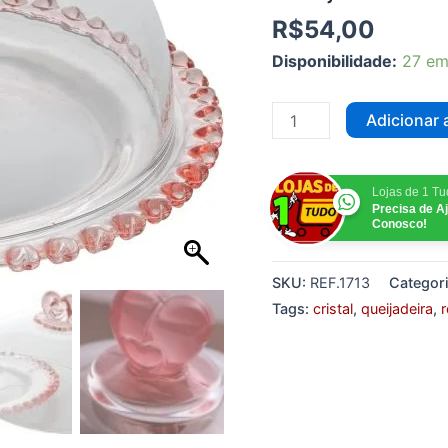
R$
54,00
Disponibilidade:
27 em
Adicionar 
Lojas de 1 T
Precisa de A
Conosco!
SKU:
REF.1713
Categor
Tags:
cristal
,
queijadeira
,