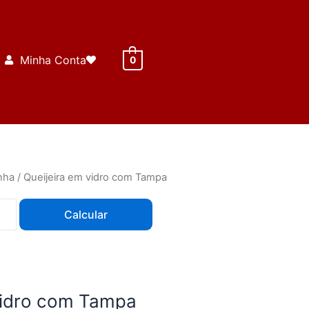
Minha Conta
0
nha
/ Queijeira em vidro com Tampa
Calcular
vidro com Tampa