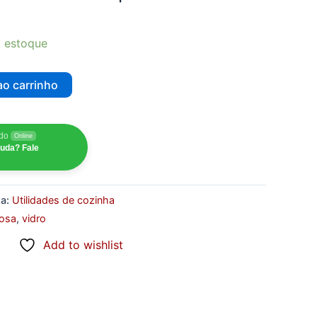
 estoque
ao carrinho
udo
Online
juda? Fale
ia:
Utilidades de cozinha
rosa
,
vidro
Add to wishlist