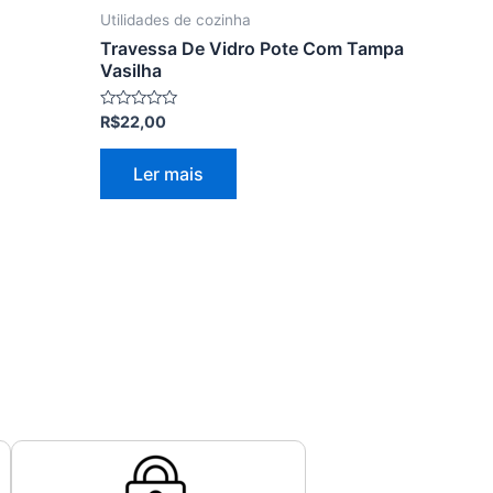
Utilidades de cozinha
Travessa De Vidro Pote Com Tampa
Vasilha
Avaliação
R$
22,00
0
de
5
Ler mais