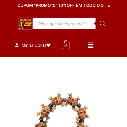
Ir
CUPOM "PROMO10" 10%OFF EM TODO O SITE
para
o
Pesquisar
conteúdo
produtos
Minha Conta
0
Pulseira
de
Halloween
Caveira
Elástica
Acessórios
quantidade