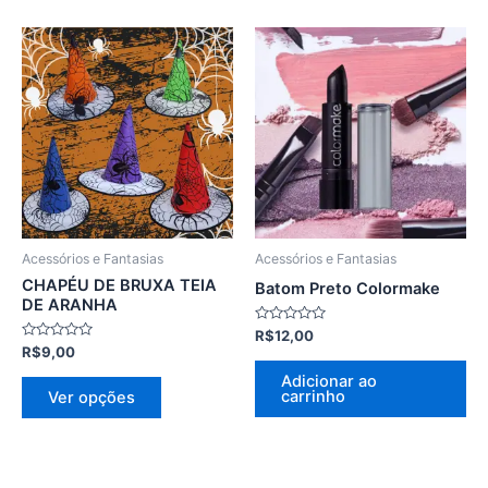
Este
produto
tem
várias
variantes.
As
opções
podem
ser
Acessórios e Fantasias
Acessórios e Fantasias
escolhidas
CHAPÉU DE BRUXA TEIA
Batom Preto Colormake
na
DE ARANHA
página
Avaliação
R$
12,00
0
Avaliação
R$
9,00
do
de
0
5
de
produto
Adicionar ao
5
carrinho
Ver opções