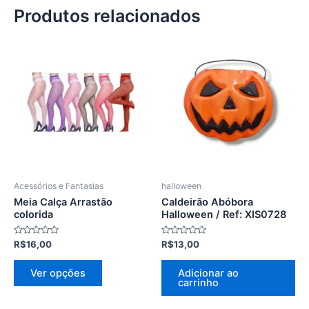
Produtos relacionados
Este
produto
tem
várias
variantes.
As
opções
podem
ser
Acessórios e Fantasias
halloween
escolhidas
Meia Calça Arrastão
Caldeirão Abóbora
na
colorida
Halloween / Ref: XIS0728
página
Avaliação
Avaliação
R$
16,00
R$
13,00
do
0
0
de
de
produto
5
5
Ver opções
Adicionar ao
carrinho