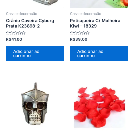
Casa e decoração
Casa e decoração
Crânio Caveira Cyborg
Petisqueira C/ Molheira
Prata K23898-2
Kiwi – 18329
Avaliação
Avaliação
R$
41,00
R$
39,00
0
0
de
de
5
5
Adicionar ao
Adicionar ao
carrinho
carrinho
Casa e decoração
Casa e decoração