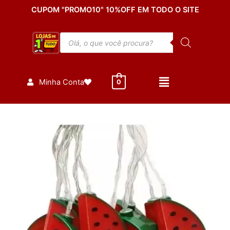
Ir
CUPOM "PROMO10" 10%OFF EM TODO O SITE
para
o
Pesquisar
conteúdo
produtos
Minha Conta
0
Corrente
Luminosa
De
Melancia
quantidade