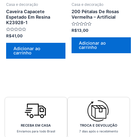
Caveira Capacete
200 Pétalas De Rosas
Espetado Em Resina
Vermelha – Artificial
K23928-1
Avaliação
R$
13,00
0
Avaliação
R$
41,00
de
0
5
Adicionar ao
de
5
carrinho
Adicionar ao
carrinho
RECEBA EM CASA
TROCA E DEVOLUÇÃO
Enviamos para todo Brasil
7 dias após o recebimento