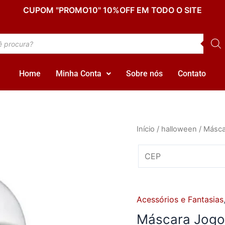
CUPOM "PROMO10" 10%OFF EM TODO O SITE
Home
Minha Conta
Sobre nós
Contato
Máscara
Início
/
halloween
/ Másca
Jogos
Mortais
-
Halloween
Terror
Acessórios e Fantasias
quantidade
Máscara Jogos