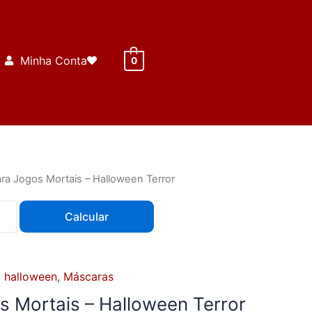
Minha Conta
0
ra Jogos Mortais – Halloween Terror
Calcular
,
halloween
,
Máscaras
 Mortais – Halloween Terror