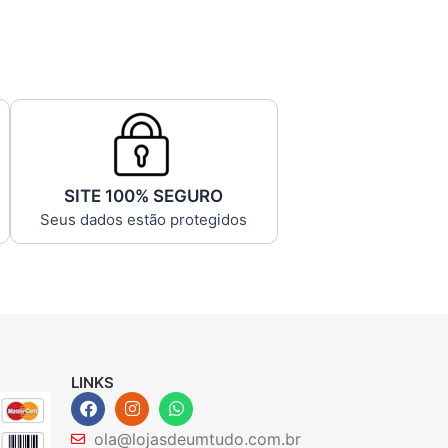
SITE 100% SEGURO
Seus dados estão protegidos
LINKS
F
I
W
a
n
h
c
s
a
ola@lojasdeumtudo.com.br