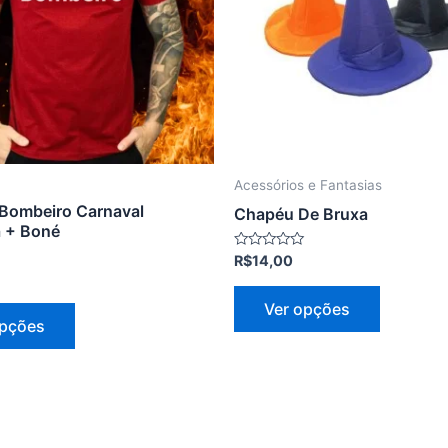
As
As
opções
opções
podem
podem
ser
ser
escolhidas
escolhid
na
na
página
página
Acessórios e Fantasias
do
do
 Bombeiro Carnaval
Chapéu De Bruxa
produto
produto
 + Boné
Avaliação
R$
14,00
0
de
5
Ver opções
opções