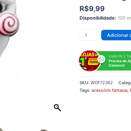
R$
9,99
Disponibilidade:
100 e
Adicionar 
Lojas de 1 T
Precisa de A
Conosco!
SKU:
WDF72362
Categ
Tags:
acessório fantasia
,