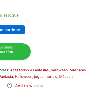
m estoque
ao carrinho
udo
Online
juda? Fale
orias:
Acessórios e Fantasias
,
halloween
,
Máscaras
Fantasia
,
Halloween
,
jogos mortais
,
Máscara
Add to wishlist