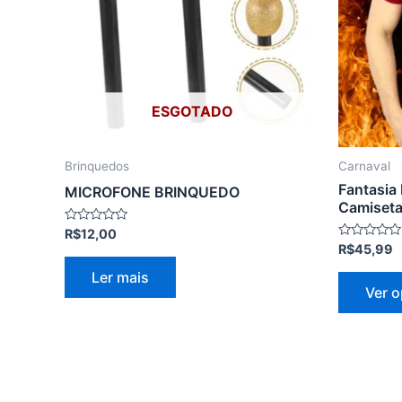
ESGOTADO
Brinquedos
Carnaval
Fantasia
MICROFONE BRINQUEDO
Camiseta
Avaliação
R$
12,00
0
Avaliação
R$
45,99
de
0
5
de
Ler mais
5
Ver 