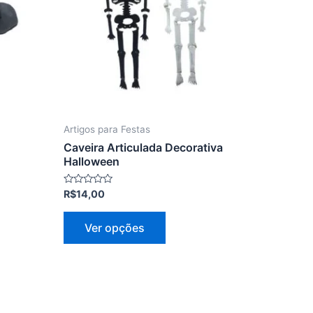
As
opções
podem
ser
as
escolhidas
na
página
Artigos para Festas
do
Caveira Articulada Decorativa
produto
Halloween
Avaliação
R$
14,00
0
de
5
Ver opções