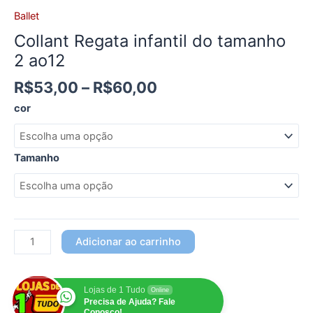
Ballet
Collant Regata infantil do tamanho
2 ao12
R$
53,00
–
R$
60,00
cor
Tamanho
Adicionar ao carrinho
Lojas de 1 Tudo
Online
Precisa de Ajuda? Fale
Conosco!