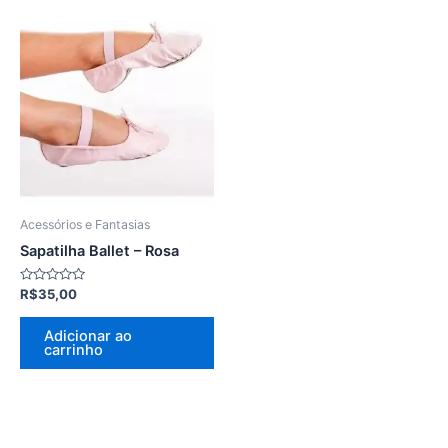
Acessórios e Fantasias
Sapatilha Ballet – Rosa
Avaliação
R$
35,00
0
de
5
Adicionar ao
carrinho