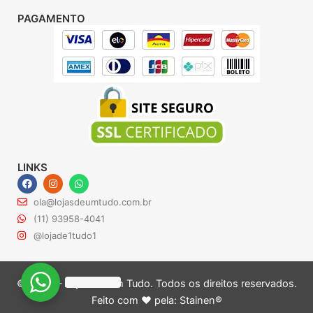
PAGAMENTO
LINKS
F
I
W
a
n
h
c
s
a
ola@lojasdeumtudo.com.br
e
t
t
b
a
s
(11) 93958-4041
o
g
a
@lojade1tudo1
o
r
p
k
a
p
m
© 2024 – Lojas de Um Tudo. Todos os direitos reservados.
Feito com ♥ pela:
Stainen®