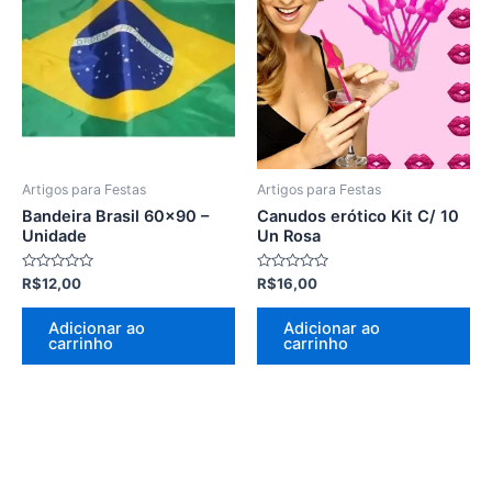
Artigos para Festas
Artigos para Festas
Bandeira Brasil 60×90 –
Canudos erótico Kit C/ 10
Unidade
Un Rosa
Avaliação
Avaliação
R$
12,00
R$
16,00
0
0
de
de
5
5
Adicionar ao
Adicionar ao
carrinho
carrinho