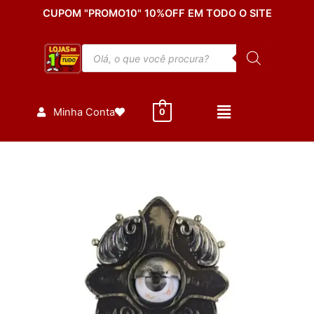
Ir
CUPOM "PROMO10" 10%OFF EM TODO O SITE
para
o
Pesquisar
conteúdo
produtos
Minha Conta
0
Campainha
Olho
Movimento
Luz
Som
Festa
Halloween
Veja
Video