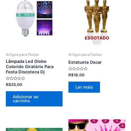
ESGOTADO
Artigos para Festas
Artigos para Festas
Lâmpada Led Globo
Estatueta Oscar
Colorido Giratório Para
Festa Discoteca Dj
Avaliação
R$
18,00
0
de
Avaliação
R$
25,00
5
Ler mais
0
de
5
Adicionar ao
carrinho