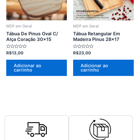
MDF em Geral
MDF em Geral
Tábua De Pinus Oval C/
Tábua Retangular Em
Alça Coração 30×15
Madeira Pinus 28×17
Avaliação
Avaliação
R$
13,00
R$
23,00
0
0
de
de
5
5
Adicionar ao
Adicionar ao
carrinho
carrinho