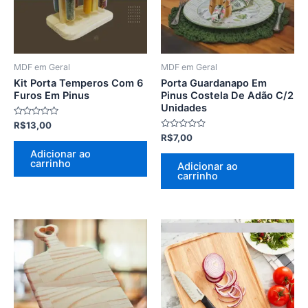
MDF em Geral
MDF em Geral
Kit Porta Temperos Com 6
Porta Guardanapo Em
Furos Em Pinus
Pinus Costela De Adão C/2
Unidades
Avaliação
R$
13,00
0
Avaliação
R$
7,00
de
0
5
Adicionar ao
de
5
carrinho
Adicionar ao
carrinho