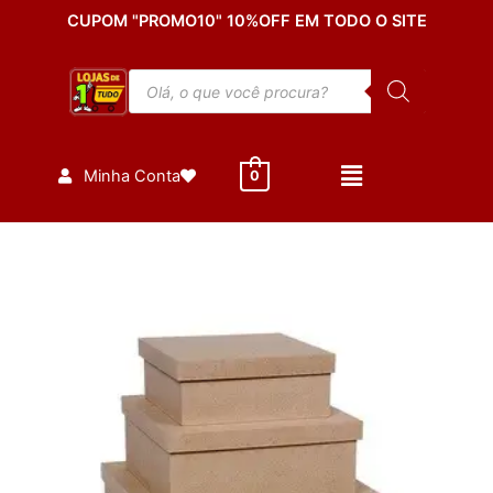
Ir
CUPOM "PROMO10" 10%OFF EM TODO O SITE
para
o
Pesquisar
conteúdo
produtos
Minha Conta
0
Caixa
Lisa
Mdf
15x15x10
quantidade