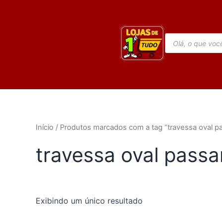
Ir
para
o
Pesquisar
conteúdo
produtos
Início
/ Produtos marcados com a tag “travessa oval p
travessa oval passa
Exibindo um único resultado