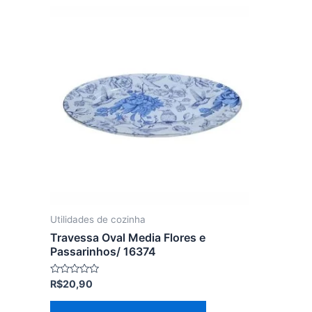
Utilidades de cozinha
Travessa Oval Media Flores e
Passarinhos/ 16374
Avaliação
R$
20,90
0
de
5