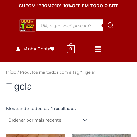
Classificado
Ir
CUPOM "PROMO10" 10%OFF EM TODO O SITE
por
mais
para
recente
o
Pesquisar
conteúdo
produtos
Minha Conta
0
Início
/ Produtos marcados com a tag “Tigela”
Tigela
Mostrando todos os 4 resultados