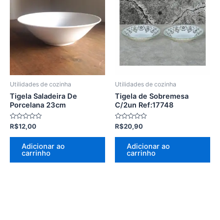
Utilidades de cozinha
Utilidades de cozinha
Tigela Saladeira De
Tigela de Sobremesa
Porcelana 23cm
C/2un Ref:17748
Avaliação
Avaliação
R$
12,00
R$
20,90
0
0
de
de
5
5
Adicionar ao
Adicionar ao
carrinho
carrinho