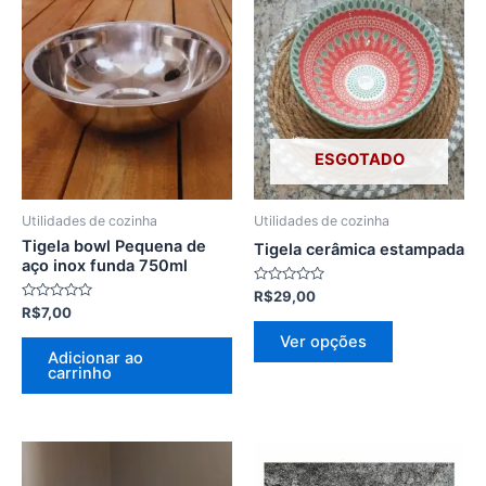
Este
produto
tem
várias
variantes.
As
opções
ESGOTADO
podem
ser
Utilidades de cozinha
Utilidades de cozinha
escolhidas
Tigela bowl Pequena de
Tigela cerâmica estampada
na
aço inox funda 750ml
página
Avaliação
R$
29,00
0
Avaliação
R$
7,00
do
de
0
5
de
produto
Ver opções
5
Adicionar ao
carrinho