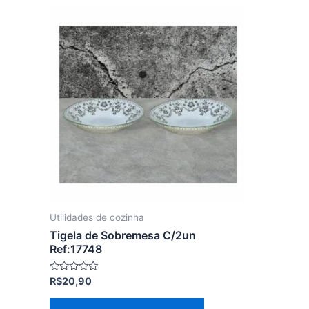
Utilidades de cozinha
Tigela de Sobremesa C/2un
Ref:17748
Avaliação
R$
20,90
0
de
5