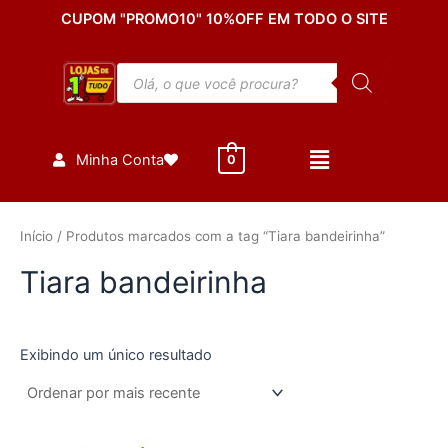
Ir
CUPOM "PROMO10" 10%OFF EM TODO O SITE
para
o
Pesquisar
conteúdo
produtos
Minha Conta
0
Início
/ Produtos marcados com a tag “Tiara bandeirinha”
Tiara bandeirinha
Exibindo um único resultado