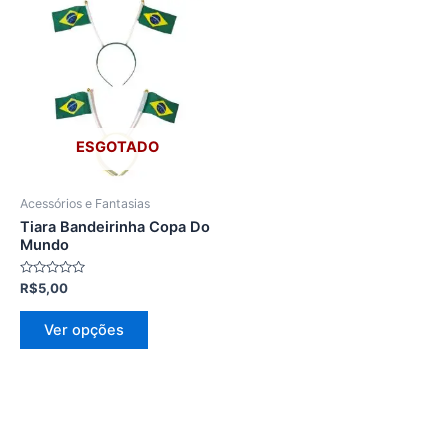
Este
produto
tem
várias
variantes.
As
opções
ESGOTADO
podem
ser
Acessórios e Fantasias
escolhidas
Tiara Bandeirinha Copa Do
na
Mundo
página
Avaliação
R$
5,00
do
0
de
produto
5
Ver opções