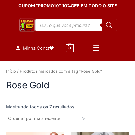
Classificado
Ir
CUPOM "PROMO10" 10%OFF EM TODO O SITE
por
mais
para
recente
o
Pesquisar
conteúdo
produtos
Minha Conta
0
Início
/ Produtos marcados com a tag “Rose Gold”
Rose Gold
Mostrando todos os 7 resultados