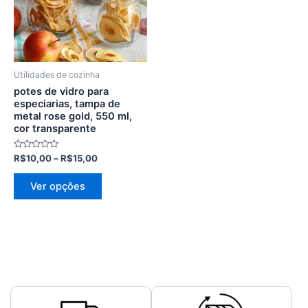
variantes.
As
opções
podem
ser
Utilidades de cozinha
escolhidas
potes de vidro para
na
especiarias, tampa de
metal rose gold, 550 ml,
página
cor transparente
do
produto
Avaliação
R$
10,00
–
R$
15,00
0
de
5
Ver opções