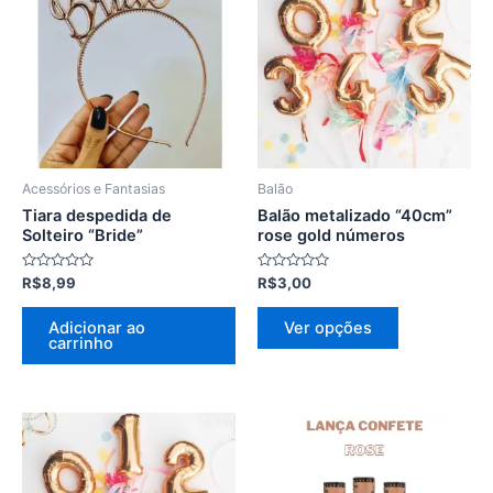
tem
várias
variantes.
As
opções
podem
ser
Acessórios e Fantasias
Balão
escolhidas
Tiara despedida de
Balão metalizado “40cm”
na
Solteiro “Bride”
rose gold números
página
Avaliação
Avaliação
R$
8,99
R$
3,00
do
0
0
de
de
produto
5
5
Adicionar ao
Ver opções
carrinho
Este
produto
tem