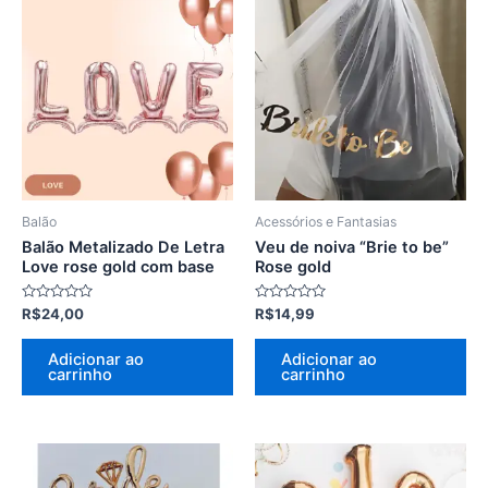
Balão
Acessórios e Fantasias
Balão Metalizado De Letra
Veu de noiva “Brie to be”
Love rose gold com base
Rose gold
Avaliação
Avaliação
R$
24,00
R$
14,99
0
0
de
de
5
5
Adicionar ao
Adicionar ao
carrinho
carrinho
Este
produto