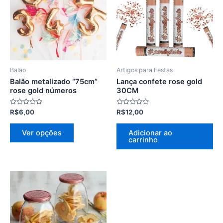
várias
variantes.
As
opções
podem
ser
Balão
Artigos para Festas
escolhidas
Balão metalizado “75cm”
Lança confete rose gold
na
rose gold números
30CM
página
Avaliação
Avaliação
R$
6,00
R$
12,00
do
0
0
de
de
produto
5
5
Ver opções
Adicionar ao
carrinho
Faixa
Este
de
produto
preço:
R$10,00
tem
através
várias
R$15,00