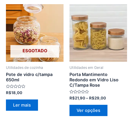
Faixa
Este
de
produto
preço:
R$21,90
tem
através
várias
R$29,00
variantes.
As
opções
ESGOTADO
podem
ser
Utilidades de cozinha
Utilidades em Geral
escolhidas
Pote de vidro c/tampa
Porta Mantimento
na
650ml
Redondo em Vidro Liso
C/Tampa Rose
página
Avaliação
R$
18,00
do
0
Avaliação
R$
21,90
–
R$
29,00
de
produto
0
5
Ler mais
de
5
Ver opções