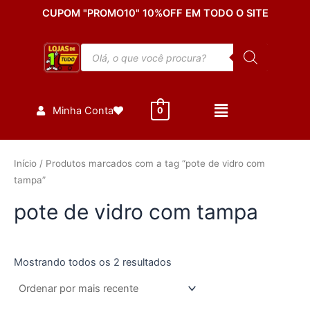
Classificado
Ir
CUPOM "PROMO10" 10%OFF EM TODO O SITE
por
mais
para
recente
o
Pesquisar
conteúdo
produtos
Minha Conta
0
Início
/ Produtos marcados com a tag “pote de vidro com
tampa”
pote de vidro com tampa
Mostrando todos os 2 resultados