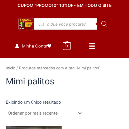
Ir
CUPOM "PROMO10" 10%OFF EM TODO O SITE
para
o
Pesquisar
conteúdo
produtos
Minha Conta
0
Início
/ Produtos marcados com a tag “Mimi palitos”
Mimi palitos
Exibindo um único resultado