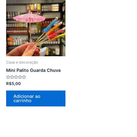
Casa e decoração
Mini Palito Guarda Chuva
Avaliação
R$
5,00
0
de
5
Adicionar ao
carrinho