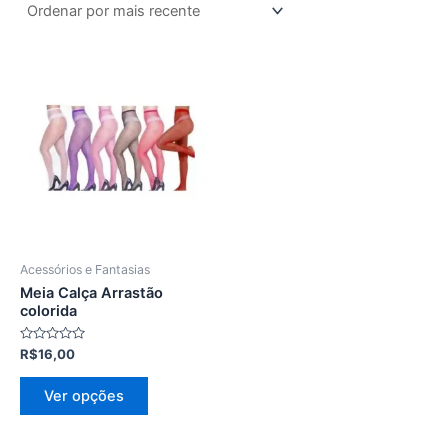
Este
produto
tem
várias
variantes.
As
opções
podem
ser
Acessórios e Fantasias
escolhidas
Meia Calça Arrastão
na
colorida
página
Avaliação
R$
16,00
do
0
de
produto
5
Ver opções