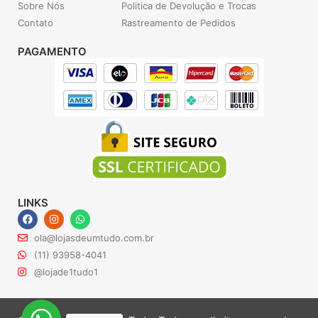
Sobre Nós
Politica de Devolução e Trocas
Contato
Rastreamento de Pedidos
PAGAMENTO
LINKS
F
I
W
a
n
h
c
s
a
ola@lojasdeumtudo.com.br
e
t
t
b
a
s
(11) 93958-4041
o
g
a
@lojade1tudo1
o
r
p
k
a
p
m