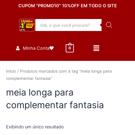
Ir
CUPOM "PROMO10" 10%OFF EM TODO O SITE
para
o
Pesquisar
conteúdo
produtos
Minha Conta
0
Início
/ Produtos marcados com a tag “meia longa para
complementar fantasia”
meia longa para
complementar fantasia
Exibindo um único resultado