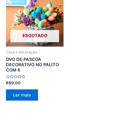
ESGOTADO
Casa e decoração
OVO DE PASCOA
DECORATIVO NO PALITO
COM 6
Avaliação
R$
9,00
0
de
5
Ler mais