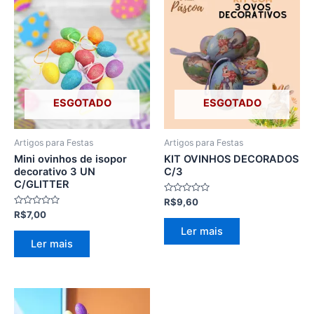
ESGOTADO
ESGOTADO
Artigos para Festas
Artigos para Festas
Mini ovinhos de isopor
KIT OVINHOS DECORADOS
decorativo 3 UN
C/3
C/GLITTER
Avaliação
R$
9,60
0
Avaliação
R$
7,00
de
0
5
Ler mais
de
5
Ler mais