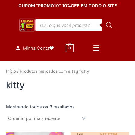
Classificado
Ir
CUPOM "PROMO10" 10%OFF EM TODO O SITE
por
mais
para
recente
o
Pesquisar
conteúdo
produtos
Minha Conta
0
Início
/ Produtos marcados com a tag “kitty”
kitty
Mostrando todos os 3 resultados