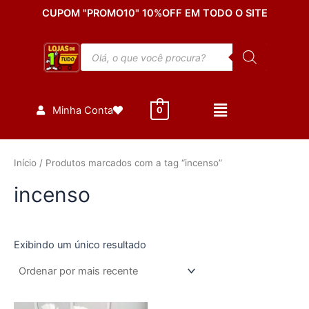
Ir
CUPOM "PROMO10" 10%OFF EM TODO O SITE
para
o
Pesquisar
conteúdo
produtos
Minha Conta
0
Início
/ Produtos marcados com a tag “incenso”
incenso
Exibindo um único resultado