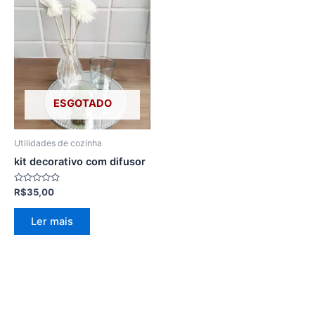
ESGOTADO
Utilidades de cozinha
kit decorativo com difusor
Avaliação
R$
35,00
0
de
5
Ler mais