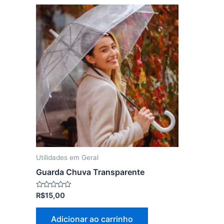
Utilidades em Geral
Guarda Chuva Transparente
Avaliação
R$
15,00
0
de
5
Adicionar ao carrinho