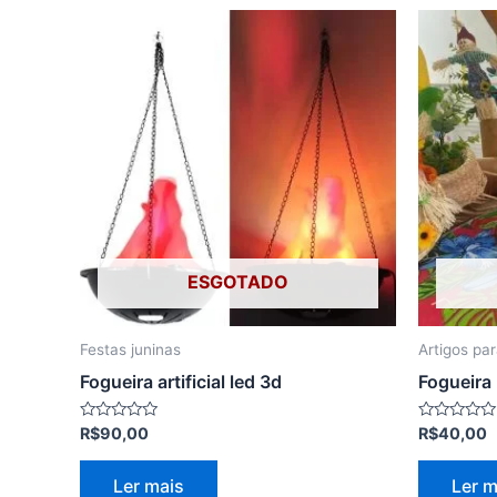
ESGOTADO
Festas juninas
Artigos pa
Fogueira artificial led 3d
Fogueira
Avaliação
Avaliação
R$
90,00
R$
40,00
0
0
de
de
5
5
Ler mais
Ler m