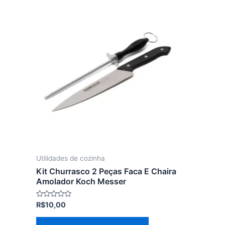
Utilidades de cozinha
Kit Churrasco 2 Peças Faca E Chaira
Amolador Koch Messer
Avaliação
R$
10,00
0
de
5