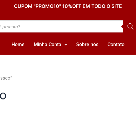
CUPOM "PROMO10" 10%OFF EM TODO O SITE
Home
Minha Conta
Sobre nós
Contato
assco”
co