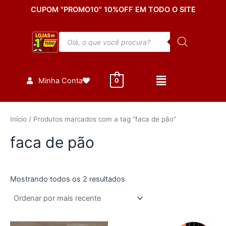
Classificado
Ir
CUPOM "PROMO10" 10%OFF EM TODO O SITE
por
mais
para
recente
o
Pesquisar
conteúdo
produtos
Minha Conta
0
Início
/ Produtos marcados com a tag “faca de pão”
faca de pão
Mostrando todos os 2 resultados