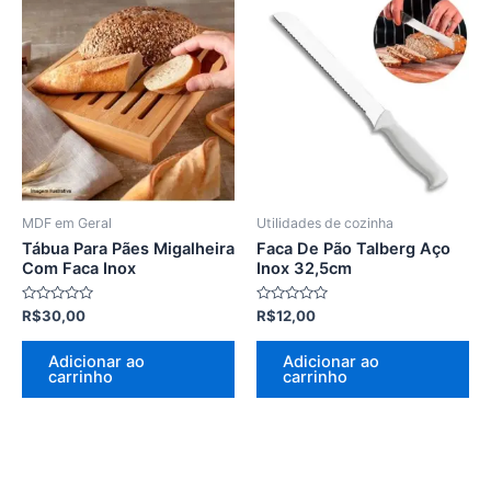
MDF em Geral
Utilidades de cozinha
Tábua Para Pães Migalheira
Faca De Pão Talberg Aço
Com Faca Inox
Inox 32,5cm
Avaliação
Avaliação
R$
30,00
R$
12,00
0
0
de
de
5
5
Adicionar ao
Adicionar ao
carrinho
carrinho