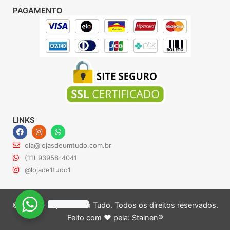
PAGAMENTO
LINKS
F
I
W
a
n
h
c
s
a
ola@lojasdeumtudo.com.br
e
t
t
b
a
s
(11) 93958-4041
o
g
a
@lojade1tudo1
o
r
p
k
a
p
m
© 2024 – Lojas de Um Tudo. Todos os direitos reservados.
Feito com ♥ pela:
Stainen®