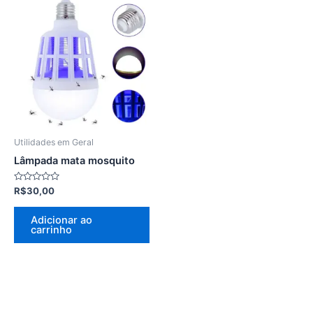
Utilidades em Geral
Lâmpada mata mosquito
Avaliação
R$
30,00
0
de
5
Adicionar ao
carrinho