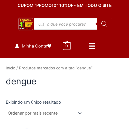
Ir
CUPOM "PROMO10" 10%OFF EM TODO O SITE
para
o
Pesquisar
conteúdo
produtos
Minha Conta
0
Início
/ Produtos marcados com a tag “dengue”
dengue
Exibindo um único resultado