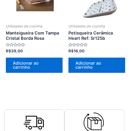
Utilidades de cozinha
Utilidades de cozinha
Manteigueira Com Tampa
Petisqueira Cerâmica
Cristal Borda Rosa
Heart Ref: Sr125b
Avaliação
Avaliação
R$
39,00
R$
16,00
0
0
de
de
5
5
Adicionar ao
Adicionar ao
carrinho
carrinho