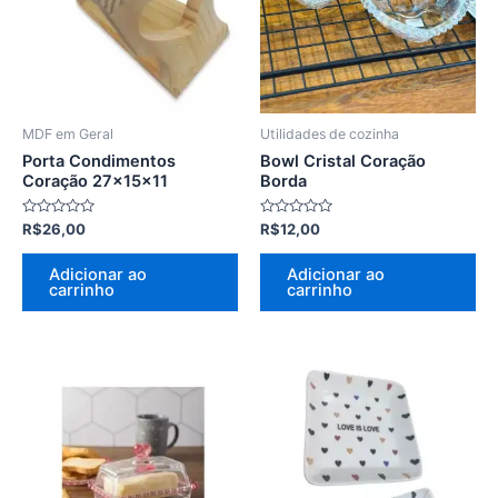
MDF em Geral
Utilidades de cozinha
Porta Condimentos
Bowl Cristal Coração
Coração 27x15x11
Borda
Avaliação
Avaliação
R$
26,00
R$
12,00
0
0
de
de
5
5
Adicionar ao
Adicionar ao
carrinho
carrinho