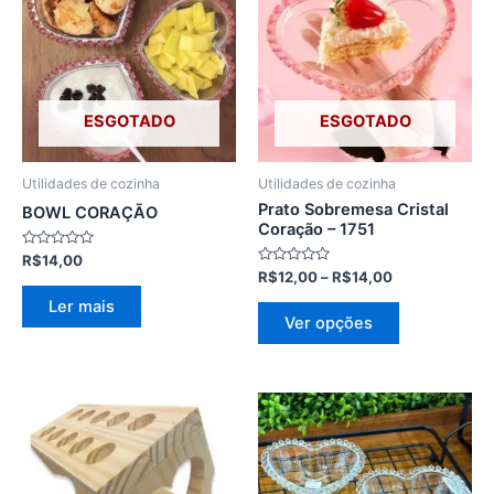
R$12,00
tem
através
várias
R$14,00
variantes.
As
opções
ESGOTADO
ESGOTADO
podem
ser
Utilidades de cozinha
Utilidades de cozinha
escolhidas
Prato Sobremesa Cristal
BOWL CORAÇÃO
na
Coração – 1751
página
Avaliação
R$
14,00
0
Avaliação
R$
12,00
–
R$
14,00
do
de
0
5
de
produto
Ler mais
5
Ver opções