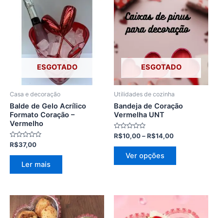
de
produto
preço:
R$10,00
tem
através
várias
R$14,00
variantes.
As
opções
ESGOTADO
ESGOTADO
podem
ser
Casa e decoração
Utilidades de cozinha
escolhidas
Balde de Gelo Acrílico
Bandeja de Coração
na
Formato Coração –
Vermelha UNT
Vermelho
página
Avaliação
R$
10,00
–
R$
14,00
do
0
Avaliação
R$
37,00
de
produto
0
5
Ver opções
de
5
Ler mais
Faixa
Este
de
produto
preço: