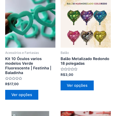
Este
Este
produto
produto
tem
tem
várias
várias
variantes.
variantes.
As
As
opções
opções
podem
podem
ser
ser
Acessórios e Fantasias
Balão
escolhidas
escolhidas
Kit 10 Óculos varios
Balão Metalizado Redondo
na
na
modelos Verde
18 polegadas
Fluorescente | Festinha |
página
página
Baladinha
Avaliação
R$
3,00
do
do
0
de
produto
produto
Avaliação
5
R$
17,00
Ver opções
0
de
5
Ver opções
Faixa
Este