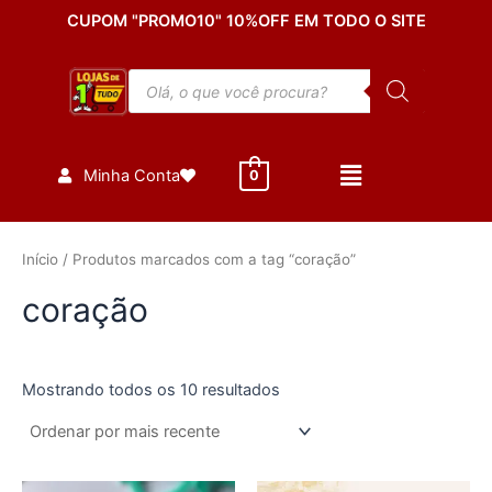
Classificado
Ir
CUPOM "PROMO10" 10%OFF EM TODO O SITE
por
mais
para
recente
o
Pesquisar
conteúdo
produtos
Minha Conta
0
Início
/ Produtos marcados com a tag “coração”
coração
Mostrando todos os 10 resultados