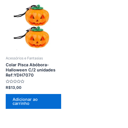
Acessórios e Fantasias
Colar Pisca Abóbora-
Halloween C/2 unidades
Ref:YDH7070
Avaliação
R$
13,00
0
de
5
Adicionar ao
carrinho