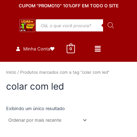
Ir
CUPOM "PROMO10" 10%OFF EM TODO O SITE
para
o
Pesquisar
conteúdo
produtos
Minha Conta
0
Início
/ Produtos marcados com a tag “colar com led”
colar com led
Exibindo um único resultado