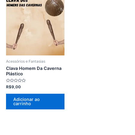
Acessórios e Fantasias
Clava Homem Da Caverna
Plástico
Avaliação
R$
9,00
0
de
5
Adicionar ao
carrinho