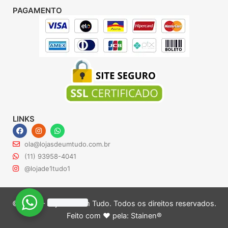
PAGAMENTO
LINKS
F
I
W
a
n
h
c
s
a
ola@lojasdeumtudo.com.br
e
t
t
b
a
s
(11) 93958-4041
o
g
a
@lojade1tudo1
o
r
p
k
a
p
m
© 2024 – Lojas de Um Tudo. Todos os direitos reservados.
Feito com ♥ pela:
Stainen®