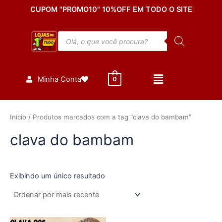
Ir
CUPOM "PROMO10" 10%OFF EM TODO O SITE
para
o
Pesquisar
conteúdo
produtos
Minha Conta
0
Início
/ Produtos marcados com a tag “clava do bambam”
clava do bambam
Exibindo um único resultado