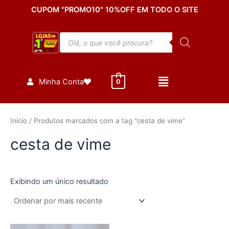
Ir
CUPOM "PROMO10" 10%OFF EM TODO O SITE
para
o
Pesquisar
conteúdo
produtos
Minha Conta
0
Início
/ Produtos marcados com a tag “cesta de vime”
cesta de vime
Exibindo um único resultado
Faixa