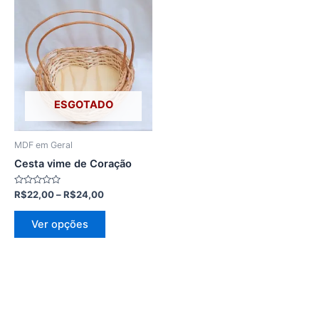
Este
de
produto
preço:
R$22,00
tem
através
várias
R$24,00
variantes.
As
opções
ESGOTADO
podem
ser
MDF em Geral
escolhidas
Cesta vime de Coração
na
página
Avaliação
R$
22,00
–
R$
24,00
0
do
de
5
produto
Ver opções