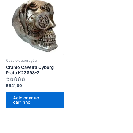
Casa e decoração
Crânio Caveira Cyborg
Prata K23898-2
Avaliação
R$
41,00
0
de
5
Adicionar ao
carrinho