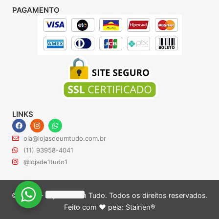
PAGAMENTO
LINKS
F
I
W
a
n
h
c
s
a
ola@lojasdeumtudo.com.br
e
t
t
b
a
s
(11) 93958-4041
o
g
a
@lojade1tudo1
o
r
p
k
a
p
m
© 2024 – Lojas de Um Tudo. Todos os direitos reservados.
Feito com ♥ pela:
Stainen®