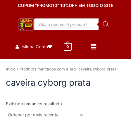
Ir
CUPOM "PROMO10" 10%OFF EM TODO O SITE
para
o
Pesquisar
conteúdo
produtos
Minha Conta
0
Início
/ Produtos marcados com a tag “caveira cyborg prata”
caveira cyborg prata
Exibindo um único resultado