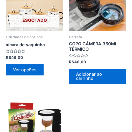
variantes.
As
opções
ESGOTADO
podem
ser
Utilidades de cozinha
Garrafa
escolhidas
COPO CÂMERA 350ML
xícara de vaquinha
na
TÉRMICO
página
Avaliação
R$
46,00
0
Avaliação
R$
46,00
do
de
0
5
de
produto
Ver opções
5
Adicionar ao
carrinho