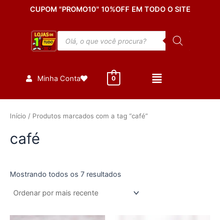
Classificado
Ir
CUPOM "PROMO10" 10%OFF EM TODO O SITE
por
mais
para
recente
o
Pesquisar
conteúdo
produtos
Minha Conta
0
Início
/ Produtos marcados com a tag “café”
café
Mostrando todos os 7 resultados