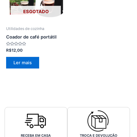
ESGOTADO
Utilidades de cozinha
Coador de café portátil
Avaliação
R$
12,00
0
de
5
Ler mais
RECEBA EM CASA
TROCA E DEVOLUÇÃO