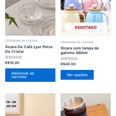
tem
várias
variantes.
As
opções
ESGOTADO
podem
ser
Utilidades de cozinha
Utilidades de cozinha
escolhidas
Xícara De Café Lyor Petra
Xícara com tampa de
na
De Cristal
gatinho 480ml
página
Avaliação
R$
19,00
do
Avaliação
R$
46,00
0
0
de
produto
de
5
5
Adicionar ao
Ver opções
carrinho
Este
produto
tem
várias