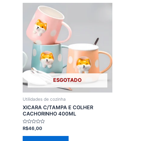
Este
produto
tem
várias
variantes.
As
opções
podem
ser
ESGOTADO
escolhidas
na
página
Utilidades de cozinha
do
XICARA C/TAMPA E COLHER
produto
CACHORINHO 400ML
Avaliação
R$
46,00
0
de
5