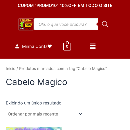
Ir
CUPOM "PROMO10" 10%OFF EM TODO O SITE
para
o
Pesquisar
conteúdo
produtos
Minha Conta
0
Início
/ Produtos marcados com a tag “Cabelo Magico”
Cabelo Magico
Exibindo um único resultado