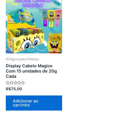
Artigos para Festas
Display Cabelo Magico
Com 15 unidades de 20g
Cada
Avaliação
R$
75,00
0
de
5
Adicionar ao
carrinho