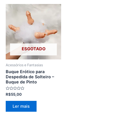
ESGOTADO
Acessórios e Fantasias
Buque Erótico para
Despedida de Solteiro –
Buque de Pinto
Avaliação
R$
55,00
0
de
5
Ler mais