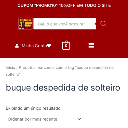
Ir
CUPOM "PROMO10" 10%OFF EM TODO O SITE
para
o
Pesquisar
conteúdo
produtos
Minha Conta
0
Início
/ Produtos marcados com a tag “buque despedida de
solteiro”
buque despedida de solteiro
Exibindo um único resultado